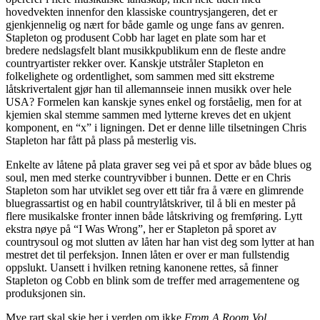
hovedvekten innenfor den klassiske countrysjangeren, det er
gjenkjennelig og nært for både gamle og unge fans av genren.
Stapleton og produsent Cobb har laget en plate som har et
bredere nedslagsfelt blant musikkpublikum enn de fleste andre
countryartister rekker over. Kanskje utstråler Stapleton en
folkelighete og ordentlighet, som sammen med sitt ekstreme
låtskrivertalent gjør han til allemannseie innen musikk over hele
USA? Formelen kan kanskje synes enkel og forståelig, men for at
kjemien skal stemme sammen med lytterne kreves det en ukjent
komponent, en “x” i ligningen. Det er denne lille tilsetningen Chris
Stapleton har fått på plass på mesterlig vis.
Enkelte av låtene på plata graver seg vei på et spor av både blues og
soul, men med sterke countryvibber i bunnen. Dette er en Chris
Stapleton som har utviklet seg over ett tiår fra å være en glimrende
bluegrassartist og en habil countrylåtskriver, til å bli en mester på
flere musikalske fronter innen både låtskriving og fremføring. Lytt
ekstra nøye på “I Was Wrong”, her er Stapleton på sporet av
countrysoul og mot slutten av låten har han vist deg som lytter at han
mestret det til perfeksjon. Innen låten er over er man fullstendig
oppslukt. Uansett i hvilken retning kanonene rettes, så finner
Stapleton og Cobb en blink som de treffer med arragementene og
produksjonen sin.
Mye rart skal skje her i verden om ikke
From A Room Vol.