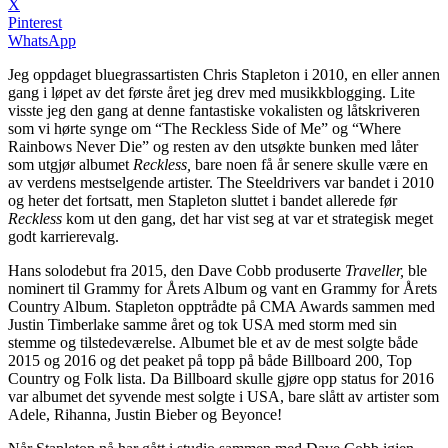
X
Pinterest
WhatsApp
Jeg oppdaget bluegrassartisten Chris Stapleton i 2010, en eller annen
gang i løpet av det første året jeg drev med musikkblogging. Lite
visste jeg den gang at denne fantastiske vokalisten og låtskriveren
som vi hørte synge om “The Reckless Side of Me” og “Where
Rainbows Never Die” og resten av den utsøkte bunken med låter
som utgjør albumet
Reckless,
bare noen få år senere skulle være en
av verdens mestselgende artister. The Steeldrivers var bandet i 2010
og heter det fortsatt, men Stapleton sluttet i bandet allerede før
Reckless
kom ut den gang, det har vist seg at var et strategisk meget
godt karrierevalg.
Hans solodebut fra 2015, den Dave Cobb produserte
Traveller,
ble
nominert til Grammy for Årets Album og vant en Grammy for Årets
Country Album. Stapleton opptrådte på CMA Awards sammen med
Justin Timberlake samme året og tok USA med storm med sin
stemme og tilstedeværelse. Albumet ble et av de mest solgte både
2015 og 2016 og det peaket på topp på både Billboard 200, Top
Country og Folk lista. Da Billboard skulle gjøre opp status for 2016
var albumet det syvende mest solgte i USA, bare slått av artister som
Adele, Rihanna, Justin Bieber og Beyonce!