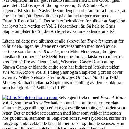
Når Stapleton nå har gått i studio sammen med Dave Cobb igjen,
så er det i Cobbs nye studio og lekerom, RCA Studio A, et
legendarisk studio i Nashville som lenge stod i fare for å bli revet, at
ting har foregått. Derav tittelen på albumet regner man med,
From
A
Room Vol. 1. Det som er helt sikkert for alle er at Stapleton
har lovet hele verden et Vol. 2 i desember i år. Så hele to Chris
Stapleton plater fra Studio A i løpet av samme kalenderår altså.
Låtene på dette nye albumet er alle skrevet før
Traveller
kom ut for
to år siden. Ingen av låtene er skrevet sammen med noen av de
partnere som bidro på
Traveller,
men Mike Henderson, tidligere
musikalsk partner i The Steeldrivers og fortsatt låtskriverpartner, er
kreditert på fire av låtene. Craig Wiseman, Casey Beathard og
Shawn Camp er blant de andre som har bidratt på låtskriversiden
av
From A Room Vol. 1.
I tillegg har også Stapleton gjort en cover
av en av Willie Nelsons låter fra
Always On Your Mind
fra 1982.
Mickey Raphael deltar på Stapletons innspilling av denne, akkurat
som han gjorde på Willie sin i 1982.
Selve genistreken med
From A Room
Vol. 1,
som også
Traveller
hadde som sin store forse,
er hvordan
albumet bygger tillit og nærhet og spesielle stemninger hos den som
lytter. Det er perfekt satt sammen med låter som vekker interessen
hos publikum, stemmen til Stapleton som ruver i lydbildet, skifter fra
rolige og tankevekkende låter, til mer rocka og direkte seanser. Han
opererer i flere musikalske landskap, men hele tiden med