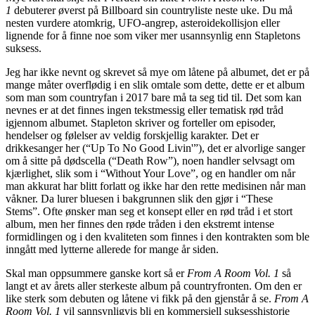
1
debuterer øverst på Billboard sin countryliste neste uke. Du må
nesten vurdere atomkrig, UFO-angrep, asteroidekollisjon eller
lignende for å finne noe som viker mer usannsynlig enn Stapletons
suksess.
Jeg har ikke nevnt og skrevet så mye om låtene på albumet, det er på
mange måter overflødig i en slik omtale som dette, dette er et album
som man som countryfan i 2017 bare må ta seg tid til. Det som kan
nevnes er at det finnes ingen tekstmessig eller tematisk rød tråd
igjennom albumet. Stapleton skriver og forteller om episoder,
hendelser og følelser av veldig forskjellig karakter. Det er
drikkesanger her (“Up To No Good Livin'”), det er alvorlige sanger
om å sitte på dødscella (“Death Row”), noen handler selvsagt om
kjærlighet, slik som i “Without Your Love”, og en handler om når
man akkurat har blitt forlatt og ikke har den rette medisinen når man
våkner. Da lurer bluesen i bakgrunnen slik den gjør i “These
Stems”. Ofte ønsker man seg et konsept eller en rød tråd i et stort
album, men her finnes den røde tråden i den ekstremt intense
formidlingen og i den kvaliteten som finnes i den kontrakten som ble
inngått med lytterne allerede for mange år siden.
Skal man oppsummere ganske kort så er
From A Room Vol. 1
så
langt et av årets aller sterkeste album på countryfronten. Om den er
like sterk som debuten og låtene vi fikk på den gjenstår å se.
From A
Room Vol. 1
vil sannsynligvis bli en kommersiell suksesshistorie