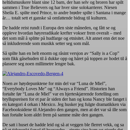
heltidsmusikere blant sine 12 barn, der han selv og broren har spilt
sammen i True Believers og har hver sine solokarrierer. Niesen
Sheila E. spilte med Prince, to andre brødre spilte i Santana i mange
år… totalt sett et ganske så omfattende bidrag til kulturen.
De hadde reist rundt i Europa den siste måneden, og fått se og
oppleve hvordan høyreradikale krefter vokser frem overalt – med
det som mål å splitte på hudfarge og etnisitet. Alt annet enn det noe
så inkluderende som musikk setter seg som mål.
Så spilte han en helt enorm og råsint versjon av “Sally is a Cop”
som fikk gåsehuden til å dukke opp og håret på toppen av hodet til å
plassere seg noen millimetre lengre bak.
Noen av høydepunktene for min del var “Luna de Miel”,
“Everybody Loves Me” og “Always a Friend”. Historien han
fortalte før “Luna de Miel” var en hjerteskjærende fortelling om
bryllupsreisen for et par år siden der han og kona Nancy ble fanget i
en kategori 4 orkan i Mexico. Jeg husker jeg fulgte dramatikken via
Facebooksidene til Alejandro den gangen, men at det var så ille som
han fortalte kom aldri frem på samme måte den gangen.
De satt i huset de hadde leid og så at veggen ble flerret vekk, og sa
på et tidspunkt farvel til hverandre – ringte sine barn og gjorde det