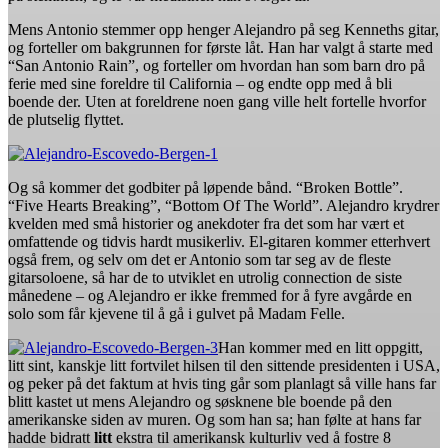
Mens Antonio stemmer opp henger Alejandro på seg Kenneths gitar,
og forteller om bakgrunnen for første låt. Han har valgt å starte med
“San Antonio Rain”, og forteller om hvordan han som barn dro på
ferie med sine foreldre til California – og endte opp med å bli
boende der. Uten at foreldrene noen gang ville helt fortelle hvorfor
de plutselig flyttet.
Og så kommer det godbiter på løpende bånd. “Broken Bottle”.
“Five Hearts Breaking”, “Bottom Of The World”. Alejandro krydrer
kvelden med små historier og anekdoter fra det som har vært et
omfattende og tidvis hardt musikerliv. El-gitaren kommer etterhvert
også frem, og selv om det er Antonio som tar seg av de fleste
gitarsoloene, så har de to utviklet en utrolig connection de siste
månedene – og Alejandro er ikke fremmed for å fyre avgårde en
solo som får kjevene til å gå i gulvet på Madam Felle.
Han kommer med en litt oppgitt,
litt sint, kanskje litt fortvilet hilsen til den sittende presidenten i USA,
og peker på det faktum at hvis ting går som planlagt så ville hans far
blitt kastet ut mens Alejandro og søsknene ble boende på den
amerikanske siden av muren. Og som han sa; han følte at hans far
hadde bidratt
litt
ekstra til amerikansk kulturliv ved å fostre 8