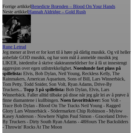
Forrige artikkel
Benedicte Brænden – Blood On Your Hands
Neste artikkel
Hannah Aldridge – Gold Rush
Rune Letrud
Jeg mener at livet er for kort til å høre på dårlig musikk. Og vil heller
anbefale GOD musikk, og har som mål å anmelde musikk jeg
LIKER, istedenfor å skrive slakteanmeldelser for å få ut innestengt
aggresjon over egen utilstrekkelighet.
Noenlunde fast plass på
spillelista:
Elvis, Bob Dylan, Neil Young, Reckless Kelly, The
Rainmakers, American Aquarium, Sons of Bill, Lars Winnerbäck,
Tom Petty, Todd Snider, Son Volt, Ryan Adams, Drive-By
Truckers...
Topp 3 på spillelista:
Bob Dylan, Elvis, Lars
Winnerbäck. Faller alltid tilbake på disse når jeg går lei av å prøve å
finne diamantene i kullbingen.
Noen favorittskiver:
Son Volt -
Trace Bob Dylan - Blood On The Tracks Neil Young - Ragged
Glory Lars Winnerbäck - Södermarken Chip Robinson - Mylow
Kasey Anderson - Nowhere Nights Paul Simon - Graceland Drive-
By Truckers - Dirty South Ryan Adams - 48Hours The Backsliders
- Throwin' Rocks At The Moon