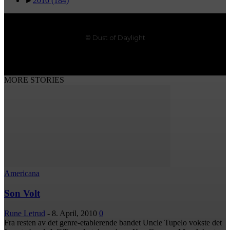
►
2010
(184)
© Dust of Daylight
MORE STORIES
Americana
Son Volt
Rune Letrud
-
8. April, 2010
0
Fra resten av det genre-etablerende bandet Uncle Tupelo vokste det