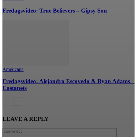
Fredagsvideo: True Believers – Gipsy Son
Americana
Fredagsvideo: Alejandro Escovedo & Ryan Adams –
Castanets
LEAVE A REPLY