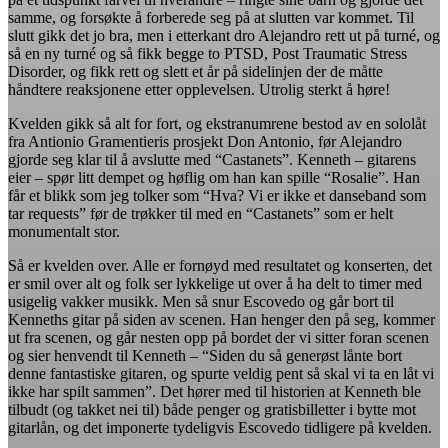
samme, og forsøkte å forberede seg på at slutten var kommet. Til
slutt gikk det jo bra, men i etterkant dro Alejandro rett ut på turné, og
så en ny turné og så fikk begge to PTSD, Post Traumatic Stress
Disorder, og fikk rett og slett et år på sidelinjen der de måtte
håndtere reaksjonene etter opplevelsen. Utrolig sterkt å høre!
Kvelden gikk så alt for fort, og ekstranumrene bestod av en sololåt
fra Antionio Gramentieris prosjekt Don Antonio, før Alejandro
gjorde seg klar til å avslutte med “Castanets”. Kenneth – gitarens
eier – spør litt dempet og høflig om han kan spille “Rosalie”. Han
får et blikk som jeg tolker som “Hva? Vi er ikke et danseband som
tar requests” før de trøkker til med en “Castanets” som er helt
monumentalt stor.
Så er kvelden over. Alle er fornøyd med resultatet og konserten, det
er smil over alt og folk ser lykkelige ut over å ha delt to timer med
usigelig vakker musikk. Men så snur Escovedo og går bort til
Kenneths gitar på siden av scenen. Han henger den på seg, kommer
ut fra scenen, og går nesten opp på bordet der vi sitter foran scenen
og sier henvendt til Kenneth – “Siden du så generøst lånte bort
denne fantastiske gitaren, og spurte veldig pent så skal vi ta en låt vi
ikke har spilt sammen”. Det hører med til historien at Kenneth ble
tilbudt (og takket nei til) både penger og gratisbilletter i bytte mot
gitarlån, og det imponerte tydeligvis Escovedo tidligere på kvelden.