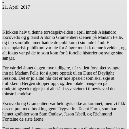
-
21. April, 2017
Facebook
X
Pinterest
WhatsApp
Klokken halv ti denne torsdagskvelden i april inntok Alejandro
Escovedo og gitarist Antonio Gramentieri scenen på Madam Felle,
og i to samfulle timer hadde de publikum i sin hule hånd. Et
eksemplarisk publikum var ute for å høre musikk denne kvelden, og
alt fokus var på de to som kom for å fortelle historier og synge sine
sanger.
For vår del åpnet dagen mye tidligere, når vi lett forsinket svingte
inn på Madam Felle for å gjøre opptak til en Dust of Daylight
Session. Det er jo alltid når det er noe spesielt som skal skje at
trafikken i Bergen stopper opp, og den totale mangelen på
omkjøringsveier gjør jo at alt står i syv steiner i timevis ved den
minste hendelse.
Escovedo og Gramentieri var heldigvis ikke ankommet, men vi fikk
oss en prat med bookingagent Trygve fra Talent Farm, som har
hentet godbiter som Sam Outlaw, Jason Isbell, og Richmond
Fontaine de siste årene.
Det er noe med å møte sine helter som av og til gjør meg lamslått og