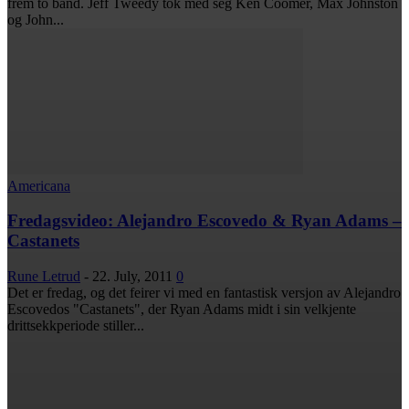
frem to band. Jeff Tweedy tok med seg Ken Coomer, Max Johnston
og John...
Americana
Fredagsvideo: Alejandro Escovedo & Ryan Adams –
Castanets
Rune Letrud
-
22. July, 2011
0
Det er fredag, og det feirer vi med en fantastisk versjon av Alejandro
Escovedos "Castanets", der Ryan Adams midt i sin velkjente
drittsekkperiode stiller...