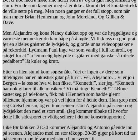
stum. For de som kjenner meg så er ikke akkurat det et karaktertrekk
de ville sette på meg. Men noen ganger er det full stopp, som når
man møter Brian Henneman og John Moreland. Og Gillian &
Dave.
Men Alejandro og kona Nancy dukket opp og var de hyggeligste og
varmeste mennesker du kan håpe på å møte. Vi fikk oss en god prat
før en aldeles gnistrende lydsjekk, og gjorde unna videoopptakene
på rekordtid. Lydmann Paul Inge var som vanlig i full kontroll, og
sørget for at “to temmelig høylydte el-gitarer med ganske så rufsete
pedalbrett” låt kuler og krutt.
Etter en liten stund kom spørsmålet “det er ingen av dere som
tilfeldigvis har en akustisk gitar på lur?”. Vel, Alejandro… vi er jo i
Bergen – la oss se hva vi kan fikse. “Kenneth!”, sier jeg. “Kenneth
har nok gitarer til alle musikere! Vi må ringe Kenneth!” T-Bone
kastet seg på telefonen, fikk tak i Kenneth som hadde glemt
billettene hjemme og var på vei hjem for å hente dem. Han grep med
seg Gretschen sin, og en time seinere stod Alejandro på scenen og
lydsjekket den med et stort smil. (Jeg kommer tilbake til hvorfor
dette lille sidesporet er viktig seinere i denne konsertrapporten).
Like før klokken 21:30 kommer Alejandro og Antonio gående inn
på scenen. Alejandro med en stor tékopp, 30-35 giger på kort tid tar
på stemmen, og té var medisinen han sverget til.