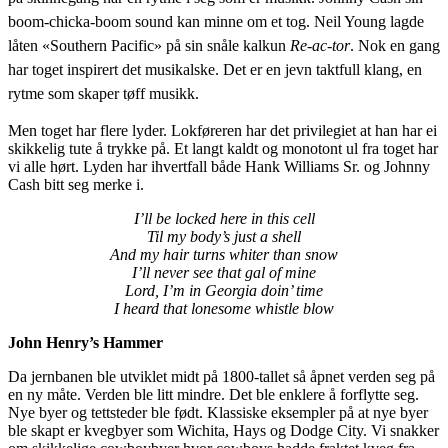
boom-chicka-boom sound kan minne om et tog. Neil Young lagde
låten «Southern Pacific» på sin snåle kalkun
Re-ac-tor
. Nok en gang
har toget inspirert det musikalske. Det er en jevn taktfull klang, en
rytme som skaper tøff musikk.
Men toget har flere lyder. Lokføreren har det privilegiet at han har ei
skikkelig tute å trykke på. Et langt kaldt og monotont ul fra toget har
vi alle hørt. Lyden har ihvertfall både Hank Williams Sr. og Johnny
Cash bitt seg merke i.
I’ll be locked here in this cell
Til my body’s just a shell
And my hair turns whiter than snow
I’ll never see that gal of mine
Lord, I’m in Georgia doin’ time
I heard that lonesome whistle blow
John Henry’s Hammer
Da jernbanen ble utviklet midt på 1800-tallet så åpnet verden seg på
en ny måte. Verden ble litt mindre. Det ble enklere å forflytte seg.
Nye byer og tettsteder ble født. Klassiske eksempler på at nye byer
ble skapt er kvegbyer som Wichita, Hays og Dodge City. Vi snakker