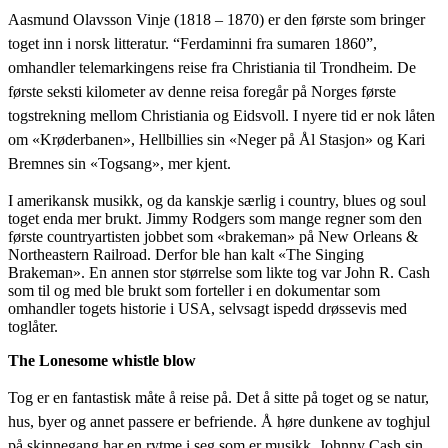
Aasmund Olavsson Vinje (1818 – 1870) er den første som bringer
toget inn i norsk litteratur. “Ferdaminni fra sumaren 1860”,
omhandler telemarkingens reise fra Christiania til Trondheim. De
første seksti kilometer av denne reisa foregår på Norges første
togstrekning mellom Christiania og Eidsvoll. I nyere tid er nok låten
om «Krøderbanen», Hellbillies sin «Neger på Ål Stasjon» og Kari
Bremnes sin «Togsang», mer kjent.
I amerikansk musikk, og da kanskje særlig i country, blues og soul
toget enda mer brukt. Jimmy Rodgers som mange regner som den
første countryartisten jobbet som «brakeman» på New Orleans &
Northeastern Railroad. Derfor ble han kalt «The Singing
Brakeman». En annen stor størrelse som likte tog var John R. Cash
som til og med ble brukt som forteller i en dokumentar som
omhandler togets historie i USA, selvsagt ispedd drøssevis med
toglåter.
The Lonesome whistle blow
Tog er en fantastisk måte å reise på. Det å sitte på toget og se natur,
hus, byer og annet passere er befriende. Å høre dunkene av toghjul
på skinnegang har en rytme i seg som er musikk. Johnny Cash sin