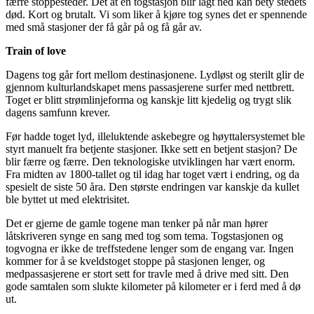
færre stoppesteder. Det at en togstasjon blir lagt ned kan bety stedets
død. Kort og brutalt. Vi som liker å kjøre tog synes det er spennende
med små stasjoner der få går på og få går av.
Train of love
Dagens tog går fort mellom destinasjonene. Lydløst og sterilt glir de
gjennom kulturlandskapet mens passasjerene surfer med nettbrett.
Toget er blitt strømlinjeforma og kanskje litt kjedelig og trygt slik
dagens samfunn krever.
Før hadde toget lyd, illeluktende askebegre og høyttalersystemet ble
styrt manuelt fra betjente stasjoner. Ikke sett en betjent stasjon? De
blir færre og færre. Den teknologiske utviklingen har vært enorm.
Fra midten av 1800-tallet og til idag har toget vært i endring, og da
spesielt de siste 50 åra. Den største endringen var kanskje da kullet
ble byttet ut med elektrisitet.
Det er gjerne de gamle togene man tenker på når man hører
låtskriveren synge en sang med tog som tema. Togstasjonen og
togvogna er ikke de treffstedene lenger som de engang var. Ingen
kommer for å se kveldstoget stoppe på stasjonen lenger, og
medpassasjerene er stort sett for travle med å drive med sitt. Den
gode samtalen som slukte kilometer på kilometer er i ferd med å dø
ut.