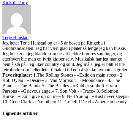
Kickoff Party
Terje Hanstad
Jeg heter Terje Hanstad og er 45 år bosatt på Ringebu i
Gudbrandsdalen. Jeg har vært glad i plater så lenge jeg kan huske.
Jeg husker at jeg bladde som besatt i eldre brødres samlinger, og
etterhvert ble man en ivrig kjøper selv. Musikalsk har jeg mange
bein å stå på. Jeg liker country og soul. Jeg må si jeg er blitt et lite
retrohode som heller leter tilbake i tid enn å sjekke nymotens greier.
Favorittplater:
1.The Rolling Stones - «Exile on main street» 2.
Bob Dylan - «Desire» 3. Van Morrison - «Moondance» 4. The
Band – «The Band» 5. The Beatles - «Rubber soul» 6. Gram
Parsons - «Grievous angel» 7. Son Volt - «Trace» 8. Solomon
Burke - «Don't give up on me» 9. Neil Young - «Rust never sleeps»
10. Gene Clark - «No other» 11. Grateful Dead - American beauty
Lignende artikler