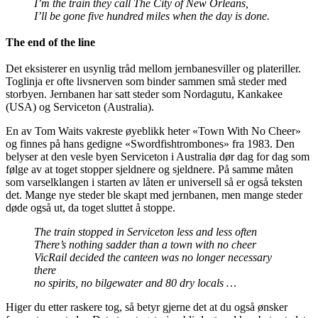
I’m the train they call The City of New Orleans,
I’ll be gone five hundred miles when the day is done.
The end of the line
Det eksisterer en usynlig tråd mellom jernbanesviller og plateriller.
Toglinja er ofte livsnerven som binder sammen små steder med
storbyen. Jernbanen har satt steder som Nordagutu, Kankakee
(USA) og Serviceton (Australia).
En av Tom Waits vakreste øyeblikk heter «Town With No Cheer»
og finnes på hans gedigne «Swordfishtrombones» fra 1983. Den
belyser at den vesle byen Serviceton i Australia dør dag for dag som
følge av at toget stopper sjeldnere og sjeldnere. På samme måten
som varselklangen i starten av låten er universell så er også teksten
det. Mange nye steder ble skapt med jernbanen, men mange steder
døde også ut, da toget sluttet å stoppe.
The train stopped in Serviceton less and less often
There’s nothing sadder than a town with no cheer
VicRail decided the canteen was no longer necessary
there
no spirits, no bilgewater and 80 dry locals …
Higer du etter raskere tog, så betyr gjerne det at du også ønsker