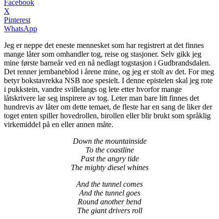
Facebook
X
Pinterest
WhatsApp
Jeg er neppe det eneste mennesket som har registrert at det finnes
mange låter som omhandler tog, reise og stasjoner. Selv gikk jeg
mine første barneår ved en nå nedlagt togstasjon i Gudbrandsdalen.
Det renner jernbaneblod i årene mine, og jeg er stolt av det. For meg
betyr bokstavrekka NSB noe spesielt. I denne epistelen skal jeg rote
i pukkstein, vandre svillelangs og lete etter hvorfor mange
låtskrivere lar seg inspirere av tog. Leter man bare litt finnes det
hundrevis av låter om dette temaet, de fleste har en sang de liker der
toget enten spiller hovedrollen, birollen eller blir brukt som språklig
virkemiddel på en eller annen måte.
Down the mountainside
To the coastline
Past the angry tide
The mighty diesel whines
And the tunnel comes
And the tunnel goes
Round another bend
The giant drivers roll