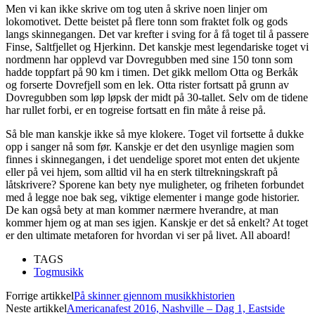
Men vi kan ikke skrive om tog uten å skrive noen linjer om
lokomotivet. Dette beistet på flere tonn som fraktet folk og gods
langs skinnegangen. Det var krefter i sving for å få toget til å passere
Finse, Saltfjellet og Hjerkinn. Det kanskje mest legendariske toget vi
nordmenn har opplevd var Dovregubben med sine 150 tonn som
hadde toppfart på 90 km i timen. Det gikk mellom Otta og Berkåk
og forserte Dovrefjell som en lek. Otta rister fortsatt på grunn av
Dovregubben som løp løpsk der midt på 30-tallet. Selv om de tidene
har rullet forbi, er en togreise fortsatt en fin måte å reise på.
Så ble man kanskje ikke så mye klokere. Toget vil fortsette å dukke
opp i sanger nå som før. Kanskje er det den usynlige magien som
finnes i skinnegangen, i det uendelige sporet mot enten det ukjente
eller på vei hjem, som alltid vil ha en sterk tiltrekningskraft på
låtskrivere? Sporene kan bety nye muligheter, og friheten forbundet
med å legge noe bak seg, viktige elementer i mange gode historier.
De kan også bety at man kommer nærmere hverandre, at man
kommer hjem og at man ses igjen. Kanskje er det så enkelt? At toget
er den ultimate metaforen for hvordan vi ser på livet. All aboard!
TAGS
Togmusikk
Forrige artikkel
På skinner gjennom musikkhistorien
Neste artikkel
Americanafest 2016, Nashville – Dag 1, Eastside