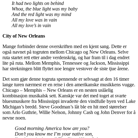
It had two lights on behind
Whoa, the blue light was my baby
And the red light was my mind
All my love was in vain
All my love’s in vain
City of New Orleans
Mange forbinder denne overskriften med en kjent sang. Dette er
også navnet på togruten mellom Chicago og New Orleans. Selve
ruta startet rett etter andre verdenskrig, og har fram til i dag endret
lite på ruta. Mellom Memphis, Tennessee og Jackson, Mississippi
har strekningen blitt flyttet noe lengre vestover de siste tjue årene.
Det som gjør denne togruta spennende er selvsagt at den 16 timer
lange turen nærmest er en reise i den amerikanske musikkens vugge.
Chicago – Memphis – New Orleans er en nesten uslåelig
kombinasjon musikalsk sett. Kanskje var det med toget at svarte
bluesmusikere fra Mississippi invaderte den vindfulle byen ved Lake
Michigan’s bredd. Steve Goodman’s låt ble en hit med størrelser
som Arlo Guthrie, Willie Nelson, Johnny Cash og John Denver for å
nevne noen.
Good morning America how are you?
Don’t you know me I’m your native son,