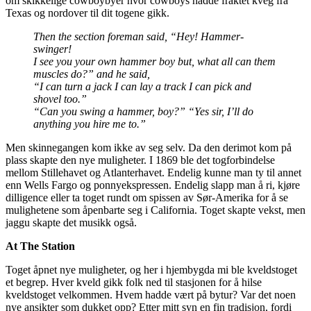
om skikkelige cowboybyer hvor cowboys hadde fraktet kveg fra
Texas og nordover til dit togene gikk.
Then the section foreman said, “Hey! Hammer-
swinger!
I see you your own hammer boy but, what all can them
muscles do?” and he said,
“I can turn a jack I can lay a track I can pick and
shovel too.”
“Can you swing a hammer, boy?” “Yes sir, I’ll do
anything you hire me to.”
Men skinnegangen kom ikke av seg selv. Da den derimot kom på
plass skapte den nye muligheter. I 1869 ble det togforbindelse
mellom Stillehavet og Atlanterhavet. Endelig kunne man ty til annet
enn Wells Fargo og ponnyekspressen. Endelig slapp man å ri, kjøre
dilligence eller ta toget rundt om spissen av Sør-Amerika for å se
mulighetene som åpenbarte seg i California. Toget skapte vekst, men
jaggu skapte det musikk også.
At The Station
Toget åpnet nye muligheter, og her i hjembygda mi ble kveldstoget
et begrep. Hver kveld gikk folk ned til stasjonen for å hilse
kveldstoget velkommen. Hvem hadde vært på bytur? Var det noen
nye ansikter som dukket opp? Etter mitt syn en fin tradisjon, fordi