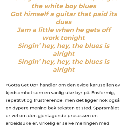
the white boy blues
Musikken din passer inn. Kult! Send oss en epost på
review@musikkbloggen.no
.
Got himself a guitar that paid its
Den bør som MINIMUM inneholde følgende:
dues
Jam a little when he gets off
Litt om deg. Om prosjektet ditt, og når det er release osv.
work tonight
Link til et sted der vi kan høre et eksempel uten å
måtte
lete
etter musikken din. Og uten å måtte logge
Singin’ hey, hey, the blues is
inn…
alright
(gode eksempler er f.eks Soundcloud og YouTube. Dårlige
Singin’ hey, hey, the blues is
er Spotify og Tidal.)
alright
Platen som nedlastbar MP3
. Dropbox er fint, eller et av
de andre hundrevis av fildelingsverktøyene som finnes. En
stream på Soundcloud er fint, men vi vil uansettpå et
«Gotta Get Up» handler om den evige karusellen av
tidspunkt spørre deg om MP3er hvis musikken skal
kjedsomhet som en vanlig uke byr på. Ensformig,
vurderes.
repetitivt og frustrerende, men det ligger nok også
IKKE send linker til Spotify, Tidal eller iTunes som eneste
en dypere mening bak teksten et sted. Spørsmålet
sted å høre musikken
. Flere i redaksjonen styrer unna
disse stedene, så henvendelser med linker dit som eneste
er vel om den gjentagende prosessen en
sted får dessverre møte “delete”-knappen.
arbeidsuke er, virkelig er selve meningen med
Gjerne en link til en EPK som beskriver prosjektet ditt
.