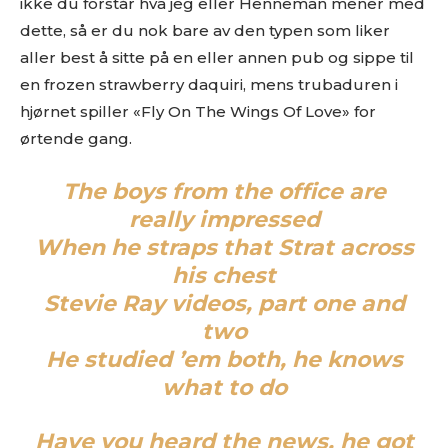
ikke du forstår hva jeg eller Henneman mener med
dette, så er du nok bare av den typen som liker
aller best å sitte på en eller annen pub og sippe til
en frozen strawberry daquiri, mens trubaduren i
hjørnet spiller «Fly On The Wings Of Love» for
ørtende gang.
Ønsker du omtale på Dust of Daylight?
The boys from the office are
really impressed
When he straps that Strat across
his chest
Stevie Ray videos, part one and
two
He studied ’em both, he knows
Les bloggen.
Passer din musikk inn blant platene vi skriver
what to do
om? Dust of Daylight er på mange måter en nisjeblogg, så
sjekk om din musikk ligger i noen av kategoriene vi fokuserer
Have you heard the news, he got
på. På den måten slipper både du og vi å kaste bort tid.