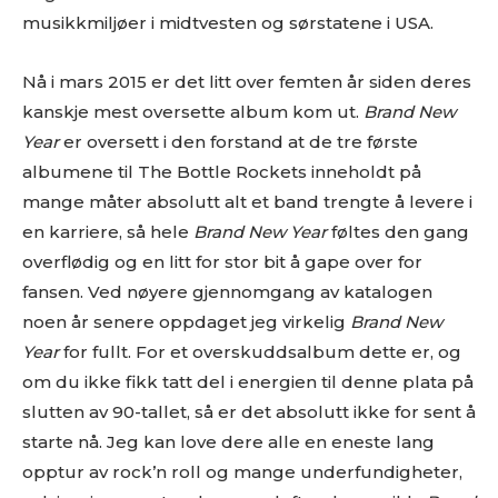
musikkmiljøer i midtvesten og sørstatene i USA.
Nå i mars 2015 er det litt over femten år siden deres
kanskje mest oversette album kom ut.
Brand New
Year
er oversett i den forstand at de tre første
albumene til The Bottle Rockets inneholdt på
mange måter absolutt alt et band trengte å levere i
en karriere, så hele
Brand New Year
føltes den gang
overflødig og en litt for stor bit å gape over for
fansen. Ved nøyere gjennomgang av katalogen
noen år senere oppdaget jeg virkelig
Brand New
Year
for fullt. For et overskuddsalbum dette er, og
om du ikke fikk tatt del i energien til denne plata på
slutten av 90-tallet, så er det absolutt ikke for sent å
starte nå. Jeg kan love dere alle en eneste lang
opptur av rock’n roll og mange underfundigheter,