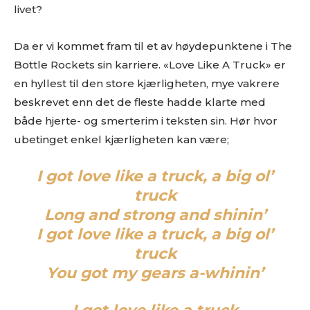
livet?
Og gjerne linker til din nettside eller en Facebookside hvor
vi kan lese litt mer om deg.
Da er vi kommet fram til et av høydepunktene i The
Link til nedlastbare pressebilder. Og coverbilde til platen.
Minst 1024px bredde er fint.
Bottle Rockets sin karriere. «Love Like A Truck» er
Det er lov å purre oss opp etter en liten stund.
en hyllest til den store kjærligheten, mye vakrere
Erfaringsmessig så er det uhyre vanskelig å få hørt og sjekket
beskrevet enn det de fleste hadde klarte med
alt, så en høflig påminnelse om at du har sendt oss musikken
både hjerte- og smerterim i teksten sin. Hør hvor
din er godt innafor.
ubetinget enkel kjærligheten kan være;
Og vi er hverken så strenge eller skumle som disse punktene
skulle tilsi
I got love like a truck, a big ol’
truck
Long and strong and shinin’
I got love like a truck, a big ol’
truck
You got my gears a-whinin’