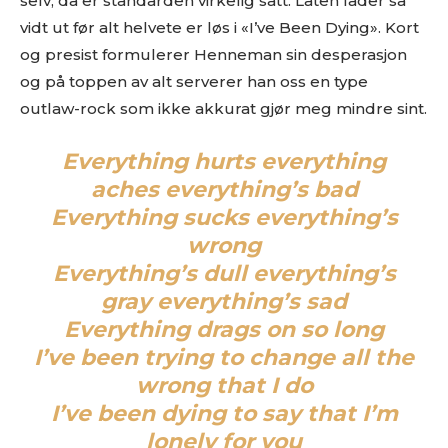
selv, da er standarden virkelig satt. Låten fader så
vidt ut før alt helvete er løs i «I’ve Been Dying». Kort
og presist formulerer Henneman sin desperasjon
og på toppen av alt serverer han oss en type
outlaw-rock som ikke akkurat gjør meg mindre sint.
Everything hurts everything
aches everything’s bad
Everything sucks everything’s
wrong
Everything’s dull everything’s
gray everything’s sad
Everything drags on so long
I’ve been trying to change all the
wrong that I do
I’ve been dying to say that I’m
lonely for you