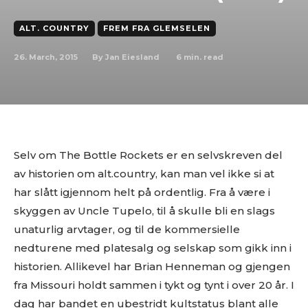
ALT. COUNTRY
FREM FRA GLEMSELEN
26. March, 2015
6
min. read
By
Jan Eiesland
Selv om The Bottle Rockets er en selvskreven del
av historien om alt.country, kan man vel ikke si at
har slått igjennom helt på ordentlig. Fra å være i
skyggen av Uncle Tupelo, til å skulle bli en slags
unaturlig arvtager, og til de kommersielle
nedturene med platesalg og selskap som gikk inn i
historien. Allikevel har Brian Henneman og gjengen
fra Missouri holdt sammen i tykt og tynt i over 20 år. I
dag har bandet en ubestridt kultstatus blant alle