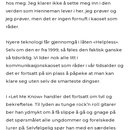
hos meg. Jeg klarer ikke å sette meg inn i den
verden som Henneman lever i her, jeg prøver og
jeg prøver, men det er ingen fornuft i kaoset som
råder.
Nyere teknologi får gjennomgå i låten «Helpless».
Selv om den er fra 1999, så føles den faktisk ganske
så tidsriktig. Vi lider nok alle litt i
kommunikasjonskaoset som råder i vår tidsalder og
det er fortsatt på sin plass å påpeke at man kan
klare seg uten selv de smarteste dingser.
I «Let Me Know» handler det fortsatt om tvil og
bekreftelse. Til lyden av tunge rock’n roll gitarer
ber han ydmykt om å få slippe å gå og gnage på
det spørsmålet alle ungdommer og forelskede
lurer på. Selvfølgelig spør han med en særdeles