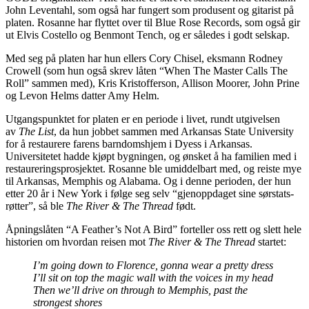
John Leventahl, som også har fungert som produsent og gitarist på
platen. Rosanne har flyttet over til Blue Rose Records, som også gir
ut Elvis Costello og Benmont Tench, og er således i godt selskap.
Med seg på platen har hun ellers Cory Chisel, eksmann Rodney
Crowell (som hun også skrev låten “When The Master Calls The
Roll” sammen med), Kris Kristofferson, Allison Moorer, John Prine
og Levon Helms datter Amy Helm.
Utgangspunktet for platen er en periode i livet, rundt utgivelsen
av
The List
, da hun jobbet sammen med Arkansas State University
for å restaurere farens barndomshjem i Dyess i Arkansas.
Universitetet hadde kjøpt bygningen, og ønsket å ha familien med i
restaureringsprosjektet. Rosanne ble umiddelbart med, og reiste mye
til Arkansas, Memphis og Alabama. Og i denne perioden, der hun
etter 20 år i New York i følge seg selv “gjenoppdaget sine sørstats-
røtter”, så ble
The River & The Thread
født.
Åpningslåten “A Feather’s Not A Bird” forteller oss rett og slett hele
historien om hvordan reisen mot
The River & The Thread
startet:
I’m going down to Florence, gonna wear a pretty dress
I’ll sit on top the magic wall with the voices in my head
Then we’ll drive on through to Memphis, past the
strongest shores