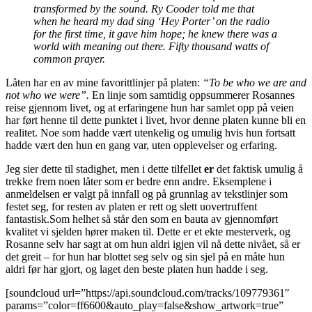
transformed by the sound. Ry Cooder told me that
when he heard my dad sing ‘Hey Porter’ on the radio
for the first time, it gave him hope; he knew there was a
world with meaning out there. Fifty thousand watts of
common prayer.
Låten har en av mine favorittlinjer på platen:
“To be who we are and
not who we were”.
En linje som samtidig oppsummerer Rosannes
reise gjennom livet, og at erfaringene hun har samlet opp på veien
har ført henne til dette punktet i livet, hvor denne platen kunne bli en
realitet. Noe som hadde vært utenkelig og umulig hvis hun fortsatt
hadde vært den hun en gang var, uten opplevelser og erfaring.
Jeg sier dette til stadighet, men i dette tilfellet
er
det faktisk umulig å
trekke frem noen låter som er bedre enn andre. Eksemplene i
anmeldelsen er valgt på innfall og på grunnlag av tekstlinjer som
festet seg, for resten av platen er rett og slett uovertruffent
fantastisk.Som helhet så står den som en bauta av gjennomført
kvalitet vi sjelden hører maken til. Dette er et ekte mesterverk, og
Rosanne selv har sagt at om hun aldri igjen vil nå dette nivået, så er
det greit – for hun har blottet seg selv og sin sjel på en måte hun
aldri før har gjort, og laget den beste platen hun hadde i seg.
[soundcloud url=”https://api.soundcloud.com/tracks/109779361″
params=”color=ff6600&auto_play=false&show_artwork=true”