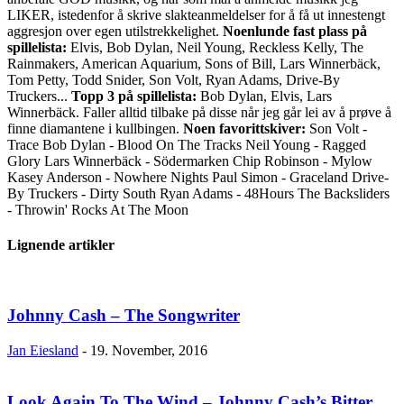
LIKER, istedenfor å skrive slakteanmeldelser for å få ut innestengt
aggresjon over egen utilstrekkelighet.
Noenlunde fast plass på
spillelista:
Elvis, Bob Dylan, Neil Young, Reckless Kelly, The
Rainmakers, American Aquarium, Sons of Bill, Lars Winnerbäck,
Tom Petty, Todd Snider, Son Volt, Ryan Adams, Drive-By
Truckers...
Topp 3 på spillelista:
Bob Dylan, Elvis, Lars
Winnerbäck. Faller alltid tilbake på disse når jeg går lei av å prøve å
finne diamantene i kullbingen.
Noen favorittskiver:
Son Volt -
Trace Bob Dylan - Blood On The Tracks Neil Young - Ragged
Glory Lars Winnerbäck - Södermarken Chip Robinson - Mylow
Kasey Anderson - Nowhere Nights Paul Simon - Graceland Drive-
By Truckers - Dirty South Ryan Adams - 48Hours The Backsliders
- Throwin' Rocks At The Moon
Lignende artikler
Johnny Cash – The Songwriter
Jan Eiesland
-
19. November, 2016
Look Again To The Wind – Johnny Cash’s Bitter