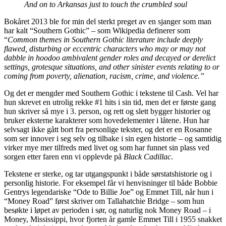
And on to Arkansas just to touch the crumbled soul
Bokåret 2013 ble for min del sterkt preget av en sjanger som man
har kalt “Southern Gothic” – som Wikipedia definerer som
“
Common themes in Southern Gothic literature include deeply
flawed, disturbing or eccentric characters who may or may not
dabble in hoodoo ambivalent gender roles and decayed or derelict
settings, grotesque situations, and other sinister events relating to or
coming from poverty, alienation, racism, crime, and violence.”
Og det er mengder med Southern Gothic i tekstene til Cash. Vel har
hun skrevet en utrolig rekke #1 hits i sin tid, men det er første gang
hun skriver så mye i 3. person, og rett og slett bygger historier og
bruker eksterne karakterer som hovedelementer i låtene. Hun har
selvsagt ikke gått bort fra personlige tekster, og det er en Rosanne
som ser innover i seg selv og tilbake i sin egen historie – og samtidig
virker mye mer tilfreds med livet og som har funnet sin plass ved
sorgen etter faren enn vi opplevde på
Black Cadillac
.
Tekstene er sterke, og tar utgangspunkt i både sørstatshistorie og i
personlig historie. For eksempel får vi henvisninger til både Bobbie
Gentrys legendariske “Ode to Billie Joe” og Emmet Till, når hun i
“Money Road” først skriver om Tallahatchie Bridge – som hun
besøkte i løpet av perioden i sør, og naturlig nok Money Road – i
Money, Mississippi, hvor fjorten år gamle Emmet Till i 1955 snakket