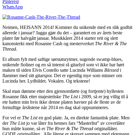
Pinterest
WhatsApp
Neimen, HEISANN 2014! Kommer du snikende med en slik godbit
allerede i januar? Jaggu gjør du det – garantert en av årets beste
plater før halvgått januar. Musikkåret 2014 starter rett og slett
kanonsterkt med Rosanne Cash og mesterverket
The River & The
Thread.
Et album fylt med saftige sørstatsrytmer, sugende swamp-blues,
snikende fioliner og en så intenst rå gitarlyd som vi ikke har hørt
maken til siden Elvis Costello satte Lucinda Williams
Blessed
i
flammer med sitt gitarspor. Det er egentlig mye som minner om
Lucinda her. Lydbildet. Vokalen. Og tekstene!
Skal man dømme etter den gjennomførte (og fortjente) hyllesten
Rosanne fikk etter majestetiske
The List
i 2009, så er jeg villig til å
ete hatten min hvis ikke denne platen havner på de fleste av de
fornuftige årslistene når 2014 en dag skal oppsummeres.
For vel er
The List
en god plate. Ja, en direkte fantastisk plate. Men
der
The List
jo var låter fra hennes fars “Masterlist” av coverlåter
hun måtte kunne, så er
The River & The Thread
originallåter.
GODE originallåter. Alle låtene er skrevet sammen med ektemann