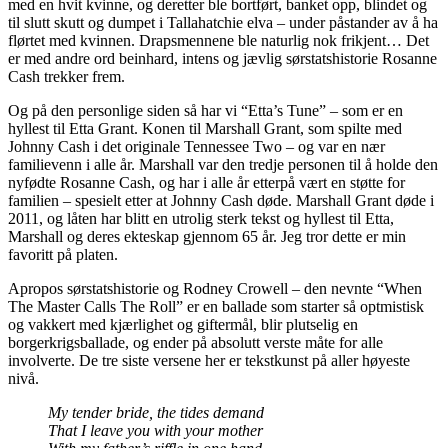
med en hvit kvinne, og deretter ble bortført, banket opp, blindet og
til slutt skutt og dumpet i Tallahatchie elva – under påstander av å ha
flørtet med kvinnen. Drapsmennene ble naturlig nok frikjent… Det
er med andre ord beinhard, intens og jævlig sørstatshistorie Rosanne
Cash trekker frem.
Og på den personlige siden så har vi “Etta’s Tune” – som er en
hyllest til Etta Grant. Konen til Marshall Grant, som spilte med
Johnny Cash i det originale Tennessee Two – og var en nær
familievenn i alle år. Marshall var den tredje personen til å holde den
nyfødte Rosanne Cash, og har i alle år etterpå vært en støtte for
familien – spesielt etter at Johnny Cash døde. Marshall Grant døde i
2011, og låten har blitt en utrolig sterk tekst og hyllest til Etta,
Marshall og deres ekteskap gjennom 65 år. Jeg tror dette er min
favoritt på platen.
Apropos sørstatshistorie og Rodney Crowell – den nevnte “When
The Master Calls The Roll” er en ballade som starter så optmistisk
og vakkert med kjærlighet og giftermål, blir plutselig en
borgerkrigsballade, og ender på absolutt verste måte for alle
involverte. De tre siste versene her er tekstkunst på aller høyeste
nivå.
My tender bride, the tides demand
That I leave you with your mother