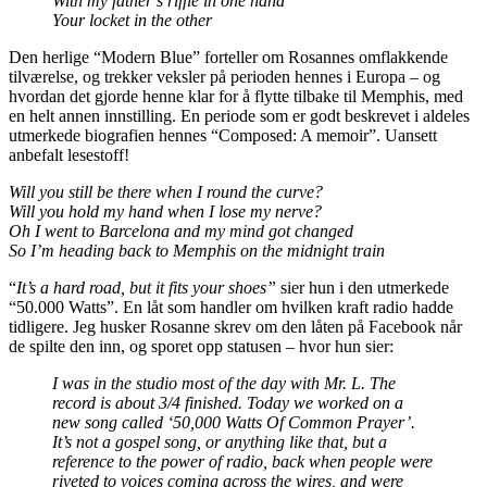
With my father’s riffle in one hand
Your locket in the other
Den herlige “Modern Blue” forteller om Rosannes omflakkende
tilværelse, og trekker veksler på perioden hennes i Europa – og
hvordan det gjorde henne klar for å flytte tilbake til Memphis, med
en helt annen innstilling. En periode som er godt beskrevet i aldeles
utmerkede biografien hennes “Composed: A memoir”. Uansett
anbefalt lesestoff!
Will you still be there when I round the curve?
Will you hold my hand when I lose my nerve?
Oh I went to Barcelona and my mind got changed
So I’m heading back to Memphis on the midnight train
“
It’s a hard road, but it fits your shoes”
sier hun i den utmerkede
“50.000 Watts”. En låt som handler om hvilken kraft radio hadde
tidligere. Jeg husker Rosanne skrev om den låten på Facebook når
de spilte den inn, og sporet opp statusen – hvor hun sier:
I was in the studio most of the day with Mr. L. The
record is about 3/4 finished. Today we worked on a
new song called ‘50,000 Watts Of Common Prayer’.
It’s not a gospel song, or anything like that, but a
reference to the power of radio, back when people were
riveted to voices coming across the wires, and were