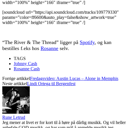
width=”100%” height=”166″ iframe=”true” /]
[soundcloud url=”https://api.soundcloud.com/tracks/109779330″
params=”color=ff6600&auto_play=false&show_artwork=true”
width=”100%” height=”166″ iframe=”true” /]
“The River & The Thread” ligger på
Spotify
, og kan
bestilles f.eks hos
Rosanne
selv.
TAGS
Johnny Cash
Rosanne Cash
Forrige artikkel
Fredagsvideo: Austin Lucas – Alone in Memphis
Neste artikkel
Lindi Ortega til Bergenfest
Rune Letrud
Jeg mener at livet er for kort til å høre på dårlig musikk. Og vil heller
anbefale GOD musikk, og har som mål å anmelde musikk jeg