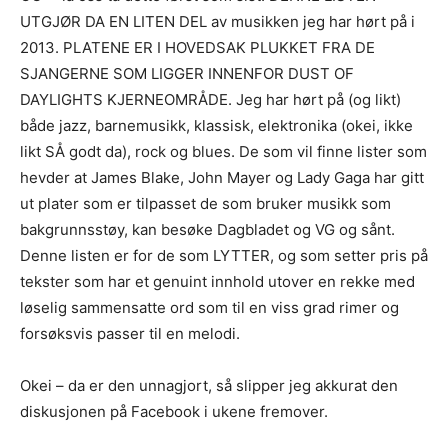
UTGJØR DA EN LITEN DEL av musikken jeg har hørt på i
2013. PLATENE ER I HOVEDSAK PLUKKET FRA DE
SJANGERNE SOM LIGGER INNENFOR DUST OF
DAYLIGHTS KJERNEOMRÅDE. Jeg har hørt på (og likt)
både jazz, barnemusikk, klassisk, elektronika (okei, ikke
likt SÅ godt da), rock og blues. De som vil finne lister som
hevder at James Blake, John Mayer og Lady Gaga har gitt
ut plater som er tilpasset de som bruker musikk som
bakgrunnsstøy, kan besøke Dagbladet og VG og sånt.
Denne listen er for de som LYTTER, og som setter pris på
tekster som har et genuint innhold utover en rekke med
løselig sammensatte ord som til en viss grad rimer og
forsøksvis passer til en melodi.
Okei – da er den unnagjort, så slipper jeg akkurat den
diskusjonen på Facebook i ukene fremover.