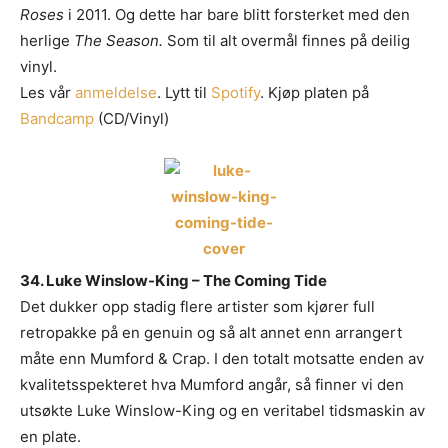
Platen som nedlastbar MP3
. Dropbox er fint, eller et av
Roses
i 2011. Og dette har bare blitt forsterket med den
de andre hundrevis av fildelingsverktøyene som finnes. En
herlige
The Season.
Som til alt overmål finnes på deilig
stream på Soundcloud er fint, men vi vil uansettpå et
vinyl.
tidspunkt spørre deg om MP3er hvis musikken skal
Les vår
anmeldelse
. Lytt til
Spotify
. Kjøp platen på
vurderes.
Bandcamp
(CD/Vinyl)
IKKE send linker til Spotify, Tidal eller iTunes som eneste
sted å høre musikken
. Flere i redaksjonen styrer unna
disse stedene, så henvendelser med linker dit som eneste
sted får dessverre møte “delete”-knappen.
Gjerne en link til en EPK som beskriver prosjektet ditt
.
Og gjerne linker til din nettside eller en Facebookside hvor
vi kan lese litt mer om deg.
34. Luke Winslow-King – The Coming Tide
Link til nedlastbare pressebilder. Og coverbilde til platen.
Minst 1024px bredde er fint.
Det dukker opp stadig flere artister som kjører full
Det er lov å purre oss opp etter en liten stund.
retropakke på en genuin og så alt annet enn arrangert
Erfaringsmessig så er det uhyre vanskelig å få hørt og sjekket
måte enn Mumford & Crap. I den totalt motsatte enden av
alt, så en høflig påminnelse om at du har sendt oss musikken
kvalitetsspekteret hva Mumford angår, så finner vi den
din er godt innafor.
utsøkte Luke Winslow-King og en veritabel tidsmaskin av
Og vi er hverken så strenge eller skumle som disse punktene
en plate.