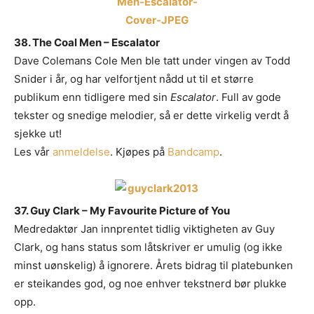
38. The Coal Men – Escalator
Dave Colemans Cole Men ble tatt under vingen av Todd
Snider i år, og har velfortjent nådd ut til et større
publikum enn tidligere med sin
Escalator
. Full av gode
tekster og snedige melodier, så er dette virkelig verdt å
sjekke ut!
Les vår
anmeldelse
. Kjøpes på
Bandcamp
.
37. Guy Clark – My Favourite Picture of You
Medredaktør Jan innprentet tidlig viktigheten av Guy
Clark, og hans status som låtskriver er umulig (og ikke
minst uønskelig) å ignorere. Årets bidrag til platebunken
Ønsker du omtale på Dust of Daylight?
er steikandes god, og noe enhver tekstnerd bør plukke
opp.