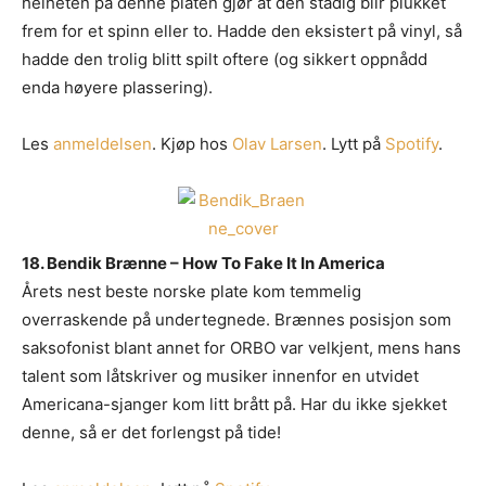
helheten på denne platen gjør at den stadig blir plukket
frem for et spinn eller to. Hadde den eksistert på vinyl, så
hadde den trolig blitt spilt oftere (og sikkert oppnådd
enda høyere plassering).
Les
anmeldelsen
. Kjøp hos
Olav Larsen
. Lytt på
Spotify
.
18. Bendik Brænne – How To Fake It In America
Årets nest beste norske plate kom temmelig
overraskende på undertegnede. Brænnes posisjon som
saksofonist blant annet for ORBO var velkjent, mens hans
talent som låtskriver og musiker innenfor en utvidet
Americana-sjanger kom litt brått på. Har du ikke sjekket
denne, så er det forlengst på tide!