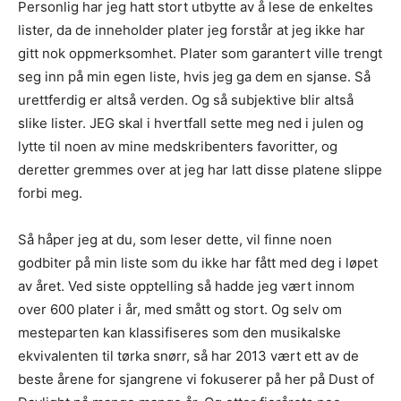
Personlig har jeg hatt stort utbytte av å lese de enkeltes
lister, da de inneholder plater jeg forstår at jeg ikke har
gitt nok oppmerksomhet. Plater som garantert ville trengt
seg inn på min egen liste, hvis jeg ga dem en sjanse. Så
urettferdig er altså verden. Og så subjektive blir altså
slike lister. JEG skal i hvertfall sette meg ned i julen og
lytte til noen av mine medskribenters favoritter, og
deretter gremmes over at jeg har latt disse platene slippe
forbi meg.
Så håper jeg at du, som leser dette, vil finne noen
godbiter på min liste som du ikke har fått med deg i løpet
av året. Ved siste opptelling så hadde jeg vært innom
over 600 plater i år, med smått og stort. Og selv om
mesteparten kan klassifiseres som den musikalske
ekvivalenten til tørka snørr, så har 2013 vært ett av de
beste årene for sjangrene vi fokuserer på her på Dust of