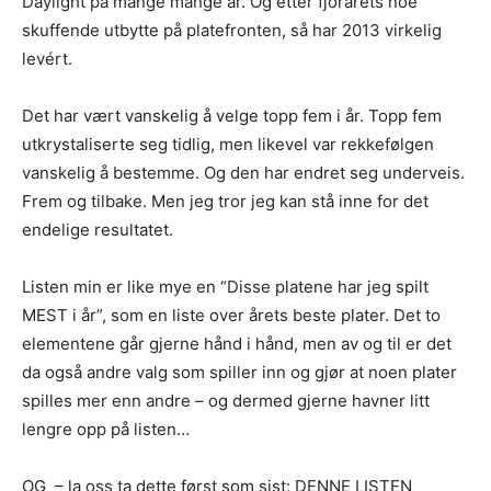
Daylight på mange mange år. Og etter fjorårets noe
skuffende utbytte på platefronten, så har 2013 virkelig
levért.
Det har vært vanskelig å velge topp fem i år. Topp fem
utkrystaliserte seg tidlig, men likevel var rekkefølgen
vanskelig å bestemme. Og den har endret seg underveis.
Frem og tilbake. Men jeg tror jeg kan stå inne for det
endelige resultatet.
Listen min er like mye en “Disse platene har jeg spilt
MEST i år”, som en liste over årets beste plater. Det to
elementene går gjerne hånd i hånd, men av og til er det
da også andre valg som spiller inn og gjør at noen plater
spilles mer enn andre – og dermed gjerne havner litt
lengre opp på listen…
OG – la oss ta dette først som sist: DENNE LISTEN