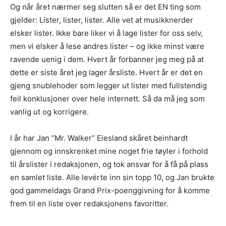
Og når året nærmer seg slutten så er det EN ting som
gjelder: Lister, lister, lister. Alle vet at musikknerder
elsker lister. Ikke bare liker vi å lage lister for oss selv,
men vi elsker å lese andres lister – og ikke minst være
ravende uenig i dem. Hvert år forbanner jeg meg på at
dette er siste året jeg lager årsliste. Hvert år er det en
gjeng snublehoder som legger ut lister med fullstendig
feil konklusjoner over hele internett. Så da må jeg som
vanlig ut og korrigere.
I år har Jan “Mr. Walker” Eiesland skåret beinhardt
gjennom og innskrenket mine noget frie tøyler i forhold
til årslister i redaksjonen, og tok ansvar for å få på plass
en samlet liste. Alle levérte inn sin topp 10, og Jan brukte
god gammeldags Grand Prix-poenggivning for å komme
frem til en liste over redaksjonens favoritter.