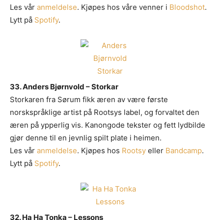
skulle tilsi
Les vår
anmeldelse
. Kjøpes hos våre venner i
Bloodshot
.
Lytt på
Spotify
.
33. Anders Bjørnvold – Storkar
Storkaren fra Sørum fikk æren av være første
norskspråklige artist på Rootsys label, og forvaltet den
æren på ypperlig vis. Kanongode tekster og fett lydbilde
gjør denne til en jevnlig spilt plate i heimen.
Les vår
anmeldelse
. Kjøpes hos
Rootsy
eller
Bandcamp
.
Lytt på
Spotify
.
32. Ha Ha Tonka – Lessons