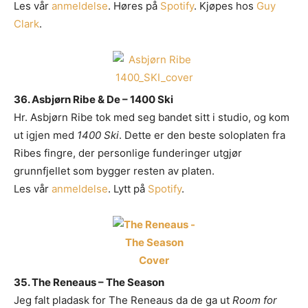
Les vår
anmeldelse
. Høres på
Spotify
. Kjøpes hos
Guy
Clark
.
Les bloggen.
Passer din musikk inn blant platene vi skriver
36. Asbjørn Ribe & De – 1400 Ski
om? Dust of Daylight er på mange måter en nisjeblogg, så
Hr. Asbjørn Ribe tok med seg bandet sitt i studio, og kom
sjekk om din musikk ligger i noen av kategoriene vi fokuserer
ut igjen med
1400 Ski
. Dette er den beste soloplaten fra
på. På den måten slipper både du og vi å kaste bort tid.
Ribes fingre, der personlige funderinger utgjør
Musikken din passer inn. Kult! Send oss en epost på
grunnfjellet som bygger resten av platen.
review@musikkbloggen.no
.
Les vår
anmeldelse
. Lytt på
Spotify
.
Den bør som MINIMUM inneholde følgende:
Litt om deg. Om prosjektet ditt, og når det er release osv.
Link til et sted der vi kan høre et eksempel uten å
måtte
lete
etter musikken din. Og uten å måtte logge
inn…
35. The Reneaus – The Season
(gode eksempler er f.eks Soundcloud og YouTube. Dårlige
er Spotify og Tidal.)
Jeg falt pladask for The Reneaus da de ga ut
Room for