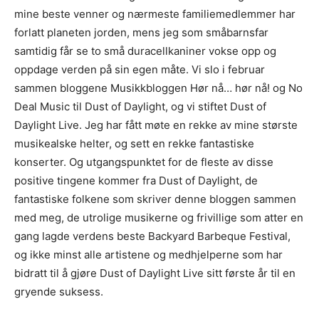
mine beste venner og nærmeste familiemedlemmer har
forlatt planeten jorden, mens jeg som småbarnsfar
samtidig får se to små duracellkaniner vokse opp og
oppdage verden på sin egen måte. Vi slo i februar
sammen bloggene Musikkbloggen Hør nå… hør nå! og No
Deal Music til Dust of Daylight, og vi stiftet Dust of
Daylight Live. Jeg har fått møte en rekke av mine største
musikealske helter, og sett en rekke fantastiske
konserter. Og utgangspunktet for de fleste av disse
positive tingene kommer fra Dust of Daylight, de
fantastiske folkene som skriver denne bloggen sammen
med meg, de utrolige musikerne og frivillige som atter en
gang lagde verdens beste Backyard Barbeque Festival,
og ikke minst alle artistene og medhjelperne som har
bidratt til å gjøre Dust of Daylight Live sitt første år til en
gryende suksess.