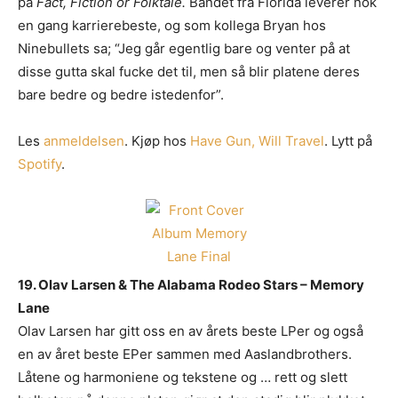
på
Fact, Fiction or Folktale.
Bandet fra Florida levérer nok
en gang karrierebeste, og som kollega Bryan hos
Ninebullets sa; “Jeg går egentlig bare og venter på at
disse gutta skal fucke det til, men så blir platene deres
bare bedre og bedre istedenfor”.
Les
anmeldelsen
. Kjøp hos
Have Gun, Will Travel
. Lytt på
Spotify
.
19. Olav Larsen & The Alabama Rodeo Stars – Memory
Lane
Olav Larsen har gitt oss en av årets beste LPer og også
en av året beste EPer sammen med Aaslandbrothers.
Låtene og harmoniene og tekstene og … rett og slett