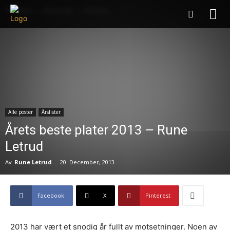
Forsiden
Alle poster
Årslister
Alle poster
Årslister
Årets beste plater 2013 – Rune
Letrud
Av
Rune Letrud
-
20. December, 2013
Facebook
X
Pinterest
2013 har vært et snodig år fullt av motsetninger. Noen av