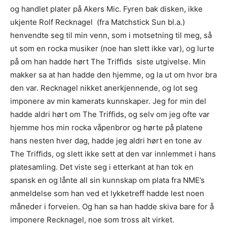
og handlet plater på Akers Mic. Fyren bak disken, ikke
ukjente Rolf Recknagel (fra Matchstick Sun bl.a.)
henvendte seg til min venn, som i motsetning til meg, så
ut som en rocka musiker (noe han slett ikke var), og lurte
på om han hadde hørt The Triffids siste utgivelse. Min
makker sa at han hadde den hjemme, og la ut om hvor bra
den var. Recknagel nikket anerkjennende, og lot seg
imponere av min kamerats kunnskaper. Jeg for min del
hadde aldri hørt om The Triffids, og selv om jeg ofte var
hjemme hos min rocka våpenbror og hørte på platene
hans nesten hver dag, hadde jeg aldri hørt en tone av
The Triffids, og slett ikke sett at den var innlemmet i hans
platesamling. Det viste seg i etterkant at han tok en
spansk en og lånte all sin kunnskap om plata fra NME’s
anmeldelse som han ved et lykketreff hadde lest noen
måneder i forveien. Og han sa han hadde skiva bare for å
imponere Recknagel, noe som tross alt virket.