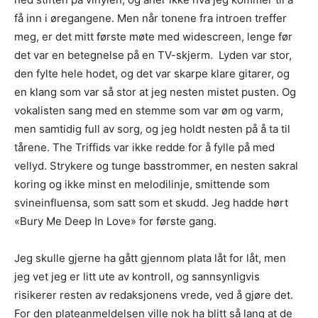
få inn i øregangene. Men når tonene fra introen treffer
meg, er det mitt første møte med widescreen, lenge før
det var en betegnelse på en TV-skjerm. Lyden var stor,
den fylte hele hodet, og det var skarpe klare gitarer, og
en klang som var så stor at jeg nesten mistet pusten. Og
vokalisten sang med en stemme som var øm og varm,
men samtidig full av sorg, og jeg holdt nesten på å ta til
tårene. The Triffids var ikke redde for å fylle på med
vellyd. Strykere og tunge basstrommer, en nesten sakral
koring og ikke minst en melodilinje, smittende som
svineinfluensa, som satt som et skudd. Jeg hadde hørt
«Bury Me Deep In Love» for første gang.
Jeg skulle gjerne ha gått gjennom plata låt for låt, men
jeg vet jeg er litt ute av kontroll, og sannsynligvis
risikerer resten av redaksjonens vrede, ved å gjøre det.
For den plateanmeldelsen ville nok ha blitt så lang at de