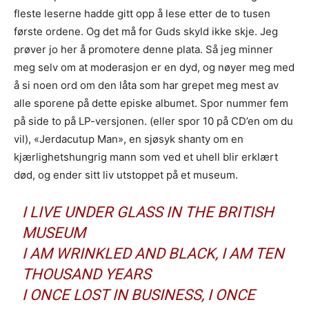
fleste leserne hadde gitt opp å lese etter de to tusen
første ordene. Og det må for Guds skyld ikke skje. Jeg
prøver jo her å promotere denne plata. Så jeg minner
meg selv om at moderasjon er en dyd, og nøyer meg med
å si noen ord om den låta som har grepet meg mest av
alle sporene på dette episke albumet. Spor nummer fem
på side to på LP-versjonen. (eller spor 10 på CD’en om du
vil), «Jerdacutup Man», en sjøsyk shanty om en
kjærlighetshungrig mann som ved et uhell blir erklært
død, og ender sitt liv utstoppet på et museum.
I LIVE UNDER GLASS IN THE BRITISH
MUSEUM
I AM WRINKLED AND BLACK, I AM TEN
THOUSAND YEARS
I ONCE LOST IN BUSINESS, I ONCE