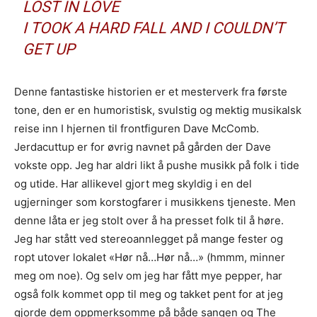
LOST IN LOVE
I TOOK A HARD FALL AND I COULDN’T
GET UP
Denne fantastiske historien er et mesterverk fra første
tone, den er en humoristisk, svulstig og mektig musikalsk
reise inn I hjernen til frontfiguren Dave McComb.
Jerdacuttup er for øvrig navnet på gården der Dave
vokste opp. Jeg har aldri likt å pushe musikk på folk i tide
og utide. Har allikevel gjort meg skyldig i en del
ugjerninger som korstogfarer i musikkens tjeneste. Men
denne låta er jeg stolt over å ha presset folk til å høre.
Jeg har stått ved stereoannlegget på mange fester og
ropt utover lokalet «Hør nå…Hør nå…» (hmmm, minner
meg om noe). Og selv om jeg har fått mye pepper, har
også folk kommet opp til meg og takket pent for at jeg
gjorde dem oppmerksomme på både sangen og The