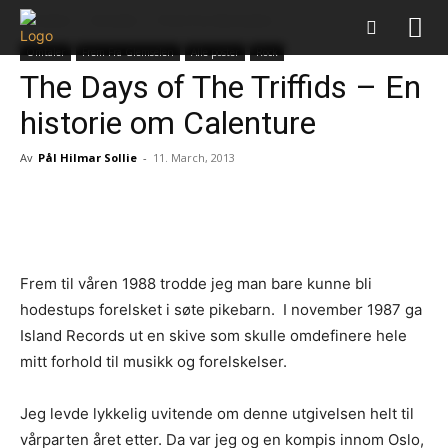
Forsiden
Omtaler
Frem Fra Glemselen
Omtaler
Frem Fra Glemselen
Alle poster
Rock
The Days of The Triffids – En
historie om Calenture
Av
Pål Hilmar Sollie
-
11. March, 2013
Facebook
X
Pinterest
Whats
Frem til våren 1988 trodde jeg man bare kunne bli
hodestups forelsket i søte pikebarn. I november 1987 ga
Island Records ut en skive som skulle omdefinere hele
mitt forhold til musikk og forelskelser.
Jeg levde lykkelig uvitende om denne utgivelsen helt til
vårparten året etter. Da var jeg og en kompis innom Oslo,