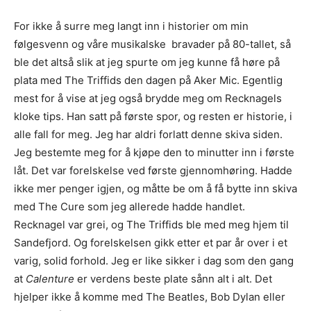
For ikke å surre meg langt inn i historier om min
følgesvenn og våre musikalske bravader på 80-tallet, så
ble det altså slik at jeg spurte om jeg kunne få høre på
plata med The Triffids den dagen på Aker Mic. Egentlig
mest for å vise at jeg også brydde meg om Recknagels
kloke tips. Han satt på første spor, og resten er historie, i
alle fall for meg. Jeg har aldri forlatt denne skiva siden.
Jeg bestemte meg for å kjøpe den to minutter inn i første
låt. Det var forelskelse ved første gjennomhøring. Hadde
ikke mer penger igjen, og måtte be om å få bytte inn skiva
med The Cure som jeg allerede hadde handlet.
Recknagel var grei, og The Triffids ble med meg hjem til
Sandefjord. Og forelskelsen gikk etter et par år over i et
varig, solid forhold. Jeg er like sikker i dag som den gang
at
Calenture
er verdens beste plate sånn alt i alt. Det
hjelper ikke å komme med The Beatles, Bob Dylan eller