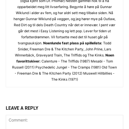
(også kjent som Dr. Philmar) Nesten gammel nok til å ha
opparbeidet meg litt livserfaring. Begynte å høre på Gunnar
Wiklund i alder av fem, og har aldri sett meg tilbake siden. Nå
henger Gunnar Wiklund på veggen, og jeg hører mye på Outlaw,
Red Dirt og til dels Death Country når det er innevær. I pent vær
går det mest i Easy Listening og lett pop. Lever for tiden ut
forfatterdrømmen. Vil fortsette med det til huset går på
tvangsauksjon.
Noenlunde fast plass på spillelista:
Todd
Snider, Freeman Dre & The Kitchen Party, John Prine, Lars
Winnerbäck, Graveyard Train, The Triffids og The Kinks.
Noen
favorittskiver:
Calenture - The Triffids (1987) Mesabi - Tom
Russell (2011) Psychedelic Jungel - The Cramps (1981) Old Town
- Freeman Dre & The Kitchen Party (2012) Muswell Hillbillies -
The Kinks (1971)
LEAVE A REPLY