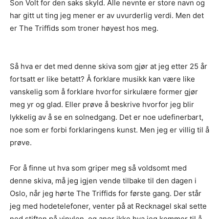
Son Volt for den saks skyld. Alle nevnte er store navn og
har gitt ut ting jeg mener er av uvurderlig verdi. Men det
er The Triffids som troner høyest hos meg.
Så hva er det med denne skiva som gjør at jeg etter 25 år
fortsatt er like betatt? Å forklare musikk kan være like
vanskelig som å forklare hvorfor sirkulære former gjør
meg yr og glad. Eller prøve å beskrive hvorfor jeg blir
lykkelig av å se en solnedgang. Det er noe udefinerbart,
noe som er forbi forklaringens kunst. Men jeg er villig til å
prøve.
For å finne ut hva som griper meg så voldsomt med
denne skiva, må jeg igjen vende tilbake til den dagen i
Oslo, når jeg hørte The Triffids for første gang. Der står
jeg med hodetelefoner, venter på at Recknagel skal sette
ned stiften på vinylen, og aner ikke hva jeg kommer til å