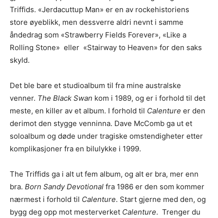
Triffids. «Jerdacuttup Man» er en av rockehistoriens
store øyeblikk, men dessverre aldri nevnt i samme
åndedrag som «Strawberry Fields Forever», «Like a
Rolling Stone» eller «Stairway to Heaven» for den saks
skyld.
Det ble bare et studioalbum til fra mine australske
venner.
The Black Swan
kom i 1989, og er i forhold til det
meste, en killer av et album. I forhold til
Calenture
er den
derimot den stygge venninna. Dave McComb ga ut et
soloalbum og døde under tragiske omstendigheter etter
komplikasjoner fra en bilulykke i 1999.
The Triffids ga i alt ut fem album, og alt er bra, mer enn
bra.
Born Sandy Devotional
fra 1986 er den som kommer
nærmest i forhold til
Calenture
. Start gjerne med den, og
bygg deg opp mot mesterverket
Calenture
. Trenger du