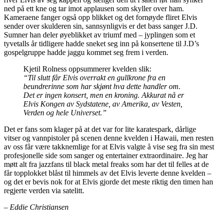
ned på ett kne og tar imot applausen som skyller over ham.
Kameraene fanger også opp blikket og det fornøyde fliret Elvis
sender over skulderen sin, sannsynligvis er det bass sanger J.D.
Sumner han deler øyeblikket av triumf med – jyplingen som et
tyvetalls år tidligere hadde sneket seg inn på konsertene til J.D’s
gospelgruppe hadde jaggu kommet seg frem i verden.
Kjetil Rolness oppsummerer kvelden slik:
“Til slutt får Elvis overrakt en gullkrone fra en
beundrerinne som har skjønt hva dette handler om.
Det er ingen konsert, men en kroning. Akkurat nå er
Elvis Kongen av Sydstatene, av Amerika, av Vesten,
Verden og hele Universet.”
Det er fans som klager på at det var for lite karatespark, dårlige
vitser og vannpistoler på scenen denne kvelden i Hawaii, men resten
av oss får være takknemlige for at Elvis valgte å vise seg fra sin mest
profesjonelle side som sanger og entertainer extraordinaire. Jeg har
møtt alt fra jazzfans til black metal freaks som har det til felles at de
får topplokket blåst til himmels av det Elvis leverte denne kvelden –
og det er bevis nok for at Elvis gjorde det meste riktig den timen han
regjerte verden via satelitt.
– Eddie Christiansen