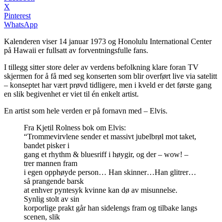
X
Pinterest
WhatsApp
Kalenderen viser 14 januar 1973 og Honolulu International Center
på Hawaii er fullsatt av forventningsfulle fans.
I tillegg sitter store deler av verdens befolkning klare foran TV
skjermen for å få med seg konserten som blir overført live via satelitt
– konseptet har vært prøvd tidligere, men i kveld er det første gang
en slik begivenhet er viet til én enkelt artist.
En artist som hele verden er på fornavn med – Elvis.
Fra Kjetil Rolness bok om Elvis:
“Trommevirvlene sender et massivt jubelbrøl mot taket,
bandet pisker i
gang et rhythm & bluesriff i høygir, og der – wow! –
trer mannen fram
i egen opphøyde person… Han skinner…Han glitrer…
så prangende barsk
at enhver pyntesyk kvinne kan dø av misunnelse.
Synlig stolt av sin
korporlige prakt går han sidelengs fram og tilbake langs
scenen, slik