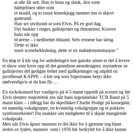
at alle får sett. Han er brun og slank, den sorte
hårhjelmen sitter som
et skudd, og to rause kinnskjegg rammer inn et skjevt
guttesmil.
Han ser utvilsomt ut som Elvis. På en god dag.
Det funkler i ringer, gullstjerner og rhinsteiner. Kraven
hans når opp
til ørene – i nedbrettet tilstand. Selv ermene har sleng.
Dette er ikke
noen scenebekledning, dette er en maktdemonstrasjon.”
En ting er å kle seg for anledningen noe ganske annet er det å levere
et show som lever opp til det grandiose ørnedesignet, myriadene av
gullstjerner det gedigne beltet med gullkjettinger og attpåtil en
juvelbesatt KAPPE – å kle seg som Supermann betyr ikke
nødvendigvis at du kan fly…
En rockekonsert byr vanligvis på 4-5 mann oppstilt på scenen og før
Elvis slentrer majestetisk inn står hans legendariske TCB Band på 5
mann klare – i tillegg har du skjerflakei Charlie Hodge på kassegitar,
en mannlig vokalgruppe, en kvinnelig vokalgruppe og et pokkers
symfoniorkester! Du snakker om muligheter til å skjule manglende
vokalprakt.
Men når Elvis åpner munnen er det ikke for å gjemme seg blant
resten av lyden, mannen som i 1956 ble beskyldt for å ikke kunne