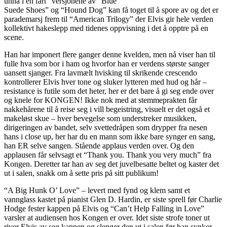
unna i en fart” versjonene av “Blue
Suede Shoes” og “Hound Dog” kan få toget til å spore av og det er
parademarsj frem til “American Trilogy” der Elvis gir hele verden
kollektivt hakeslepp med tidenes oppvisning i det å opptre på en
scene.
Han har imponert flere ganger denne kvelden, men nå viser han til
fulle hva som bor i ham og hvorfor han er verdens største sanger
uansett sjanger. Fra lavmælt hvisking til skrikende crescendo
kontrollerer Elvis hver tone og sluker lytteren med hud og hår –
resistance is futile som det heter, her er det bare å gi seg ende over
og knele for KONGEN! Ikke nok med at stemmeprakten får
nakkehårene til å reise seg i vill begeistring, visuelt er det også et
makeløst skue – hver bevegelse som understreker musikken,
dirigeringen av bandet, selv svettedråpen som drypper fra nesen
hans i close up, her har du en mann som ikke bare synger en sang,
han ER selve sangen. Stående applaus verden over. Og den
applausen får selvsagt et “Thank you. Thank you very much” fra
Kongen. Deretter tar han av seg det juvelbesatte beltet og kaster det
ut i salen, snakk om å sette pris på sitt publikum!
“A Big Hunk O’ Love” – levert med fynd og klem samt et
vannglass kastet på pianist Glen D. Hardin, er siste sprell før Charlie
Hodge fester kappen på Elvis og “Can’t Help Falling in Love”
varsler at audiensen hos Kongen er over. Idet siste strofe toner ut
river Elvis av seg kappen og slenger den ut i salen før han synker