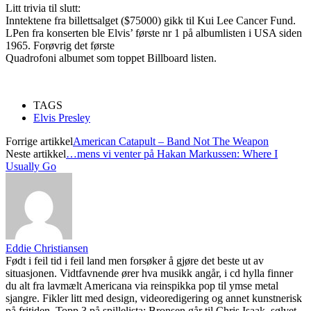
Litt trivia til slutt:
Inntektene fra billettsalget ($75000) gikk til Kui Lee Cancer Fund.
LPen fra konserten ble Elvis’ første nr 1 på albumlisten i USA siden
1965. Forøvrig det første
Quadrofoni albumet som toppet Billboard listen.
TAGS
Elvis Presley
Forrige artikkel
American Catapult – Band Not The Weapon
Neste artikkel
…mens vi venter på Hakan Markussen: Where I
Usually Go
Eddie Christiansen
Født i feil tid i feil land men forsøker å gjøre det beste ut av
situasjonen. Vidtfavnende ører hva musikk angår, i cd hylla finner
du alt fra lavmælt Americana via reinspikka pop til ymse metal
sjangre. Fikler litt med design, videoredigering og annet kunstnerisk
på fritiden. Topp 3 på spillelista: Bronsen går til Chris Isaak, sølvet