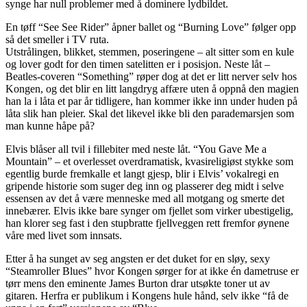
synge har null problemer med å dominere lydbildet.
En tøff “See See Rider” åpner ballet og “Burning Love” følger opp
så det smeller i TV ruta.
Utstrålingen, blikket, stemmen, poseringene – alt sitter som en kule
og lover godt for den timen satelitten er i posisjon. Neste låt –
Beatles-coveren “Something” røper dog at det er litt nerver selv hos
Kongen, og det blir en litt langdryg affære uten å oppnå den magien
han la i låta et par år tidligere, han kommer ikke inn under huden på
låta slik han pleier. Skal det likevel ikke bli den parademarsjen som
man kunne håpe på?
Elvis blåser all tvil i fillebiter med neste låt. “You Gave Me a
Mountain” – et overlesset overdramatisk, kvasireligiøst stykke som
egentlig burde fremkalle et langt gjesp, blir i Elvis’ vokalregi en
gripende historie som suger deg inn og plasserer deg midt i selve
essensen av det å være menneske med all motgang og smerte det
innebærer. Elvis ikke bare synger om fjellet som virker ubestigelig,
han klorer seg fast i den stupbratte fjellveggen rett fremfor øynene
våre med livet som innsats.
Etter å ha sunget av seg angsten er det duket for en sløy, sexy
“Steamroller Blues” hvor Kongen sørger for at ikke én dametruse er
tørr mens den eminente James Burton drar utsøkte toner ut av
gitaren. Herfra er publikum i Kongens hule hånd, selv ikke “få de