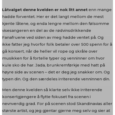
Låtvalget denne kvelden er nok litt annet
enn mange
hadde forventet. Her er det langt mellom de mest
kjente låtene, og enda lengre mellom den følsomme
visesangeren en del av de rødvinsdrikkende
Fanafruene ved siden av meg hadde ventet på. Og
ikke fatter jeg hvorfor folk betaler over 500 spenn for å
gå konsert, når de heller vil rope og skråle over
musikken for å fortelle typer og venninner om hvor
kule sko de har. Jada, brunkremførkje med hatt på
høyre side av scenen – det er deg jeg snakker om. Og
typen din. Og den særdeles irriterende venninnen din.
Men denne kvelden så klarte selv ikke irriterende
konsertgjengere å flytte fokuset fra scenen i
nevnverdig grad. For på scenen stod Skandinavias aller
største artist, og jeg gjentar gjerne meg selv og sier at