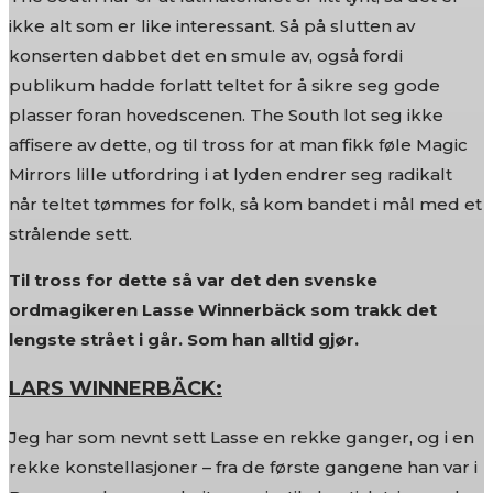
ikke alt som er like interessant. Så på slutten av
konserten dabbet det en smule av, også fordi
publikum hadde forlatt teltet for å sikre seg gode
plasser foran hovedscenen. The South lot seg ikke
affisere av dette, og til tross for at man fikk føle Magic
Mirrors lille utfordring i at lyden endrer seg radikalt
når teltet tømmes for folk, så kom bandet i mål med et
strålende sett.
Til tross for dette så var det den svenske
ordmagikeren Lasse Winnerbäck som trakk det
lengste strået i går. Som han alltid gjør.
LARS WINNERBÄCK:
Jeg har som nevnt sett Lasse en rekke ganger, og i en
rekke konstellasjoner – fra de første gangene han var i