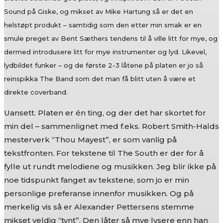
Sound på Giske, og mikset av Mike Hartung så er det en
helstøpt produkt – samtidig som den etter min smak er en
smule preget av Bent Sæthers tendens til å ville litt for mye, og
dermed introdusere litt for mye instrumenter og lyd. Likevel,
lydbildet funker – og de første 2-3 låtene på platen er jo så
reinspikka The Band som det man få blitt uten å være et
direkte coverband.
Uansett. Platen er én ting, og der det har skortet for
min del – sammenlignet med f.eks. Robert Smith-Halds
mesterverk “Thou Mayest”, er som vanlig på
tekstfronten. For tekstene til The South er der for å
fylle ut rundt melodiene og musikken. Jeg blir ikke på
noe tidspunkt fanget av tekstene, som jo er min
personlige preferanse innenfor musikken. Og på
merkelig vis så er Alexander Pettersens stemme
mikset veldig “tynt”. Den låter så mye lysere enn han