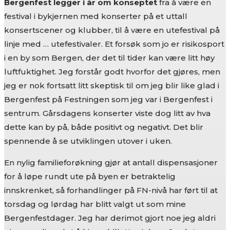
Bergenfest legger i år om konseptet
fra å være en
festival i bykjernen med konserter på et uttall
konsertscener og klubber, til å være en utefestival på
linje med … utefestivaler. Et forsøk som jo er risikosport
i en by som Bergen, der det til tider kan være litt høy
luftfuktighet. Jeg forstår godt hvorfor det gjøres, men
jeg er nok fortsatt litt skeptisk til om jeg blir like glad i
Bergenfest på Festningen som jeg var i Bergenfest i
sentrum. Gårsdagens konserter viste dog litt av hva
dette kan by på, både positivt og negativt. Det blir
spennende å se utviklingen utover i uken.
En nylig familieforøkning gjør at antall dispensasjoner
for å løpe rundt ute på byen er betraktelig
innskrenket, så forhandlinger på FN-nivå har ført til at
torsdag og lørdag har blitt valgt ut som mine
Bergenfestdager. Jeg har derimot gjort noe jeg aldri