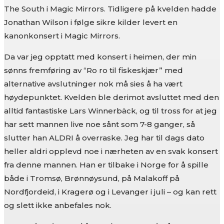
The South i Magic Mirrors. Tidligere på kvelden hadde
Jonathan Wilson i følge sikre kilder levert en
kanonkonsert i Magic Mirrors.
Da var jeg opptatt med konsert i heimen, der min
sønns fremføring av “Ro ro til fiskeskjær” med
alternative avslutninger nok må sies å ha vært
høydepunktet. Kvelden ble derimot avsluttet med den
alltid fantastiske Lars Winnerbäck, og til tross for at jeg
har sett mannen live noe sånt som 7-8 ganger, så
slutter han ALDRI å overraske. Jeg har til dags dato
heller aldri opplevd noe i nærheten av en svak konsert
fra denne mannen. Han er tilbake i Norge for å spille
både i Tromsø, Brønnøysund, på Malakoff på
Nordfjordeid, i Kragerø og i Levanger i juli – og kan rett
og slett ikke anbefales nok.