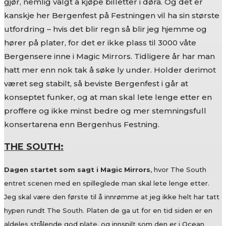
gjør, nemlig valgt å kjøpe billetter i døra. Og det er
kanskje her Bergenfest på Festningen vil ha sin største
utfordring – hvis det blir regn så blir jeg hjemme og
hører på plater, for det er ikke plass til 3000 våte
Bergensere inne i Magic Mirrors. Tidligere år har man
hatt mer enn nok tak å søke ly under. Holder derimot
været seg stabilt, så beviste Bergenfest i går at
konseptet funker, og at man skal lete lenge etter en
proffere og ikke minst bedre og mer stemningsfull
konsertarena enn Bergenhus Festning.
THE SOUTH:
Dagen startet som sagt i Magic Mirrors
, hvor The South
entret scenen med en spilleglede man skal lete lenge etter.
Jeg skal være den første til å innrømme at jeg ikke helt har tatt
hypen rundt The South. Platen de ga ut for en tid siden er en
aldeles strålende god plate, og innspilt som den er i Ocean