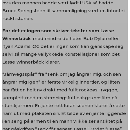
hvis den mannen hadde vært født i USA så hadde
Bruce Springsteen til sammenligning vært en fotnote i
rockhistorien.
For det er ingen som skriver tekster som Lasse
Winnerbäck
, med mindre de heter Bob Dylan eller
Ryan Adams. OG det er ingen som kan gjenskape seg
selv i så mange vellykkede konstellasjoner som det
Lasse Winnerbäck klarer.
“Järnvegsspår” fra “Tenk om jag ångrar mig, och sen
ångrar mig igen” er første virkelig innertier, og låten
har fått en helt ny drakt med fullt rockeøs i ryggen,
komplett med en stemningsfull bakgrunnsfilm på
storskjermen. En jente rett foran scenen klarer å sette
ham ut med plakaten sin. Et bilde av en jente liggende
i en seng på armen til en mann vi ikke ser ansiktet på
har påskriften “Tack för senast, Lasse”. Ordet “Lasse”