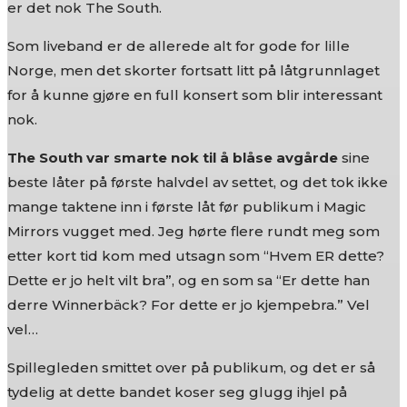
er det nok The South.
Som liveband er de allerede alt for gode for lille
Norge, men det skorter fortsatt litt på låtgrunnlaget
for å kunne gjøre en full konsert som blir interessant
nok.
The South var smarte nok til å blåse avgårde
sine
beste låter på første halvdel av settet, og det tok ikke
mange taktene inn i første låt før publikum i Magic
Mirrors vugget med. Jeg hørte flere rundt meg som
etter kort tid kom med utsagn som “Hvem ER dette?
Dette er jo helt vilt bra”, og en som sa “Er dette han
derre Winnerbäck? For dette er jo kjempebra.” Vel
vel…
Spillegleden smittet over på publikum, og det er så
tydelig at dette bandet koser seg glugg ihjel på