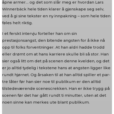
åpne armer… og det som slår meg er hvordan Lars
Winnerbäck hele tiden klarer å gjenskape seg selv,
ved å gi sine tekster en ny innpakning – som hele tiden
føles helt riktig.
I et ferskt intervju forteller han om sin
prestasjonsangst, den bitende angsten for å ikke nå
opp til folks forventninger. At han aldri hadde trodd
eller drømt om at hans karriere skulle bli så stor. Han
sier også litt om det på scenen denne kvelden, og det
er jo alltid tydelig i tekstene hans at angsten ligger like
rundt hjørnet. Og årsaken til at han alltid spiller et par-
tre låter før han sier noe til publikum er den alltid
tilstedeværende scenescrekken. Han er ikke trygg på
scenen før det har gått rundt ti minutter, uten at det
noen sinne kan merkes ute blant publikum.