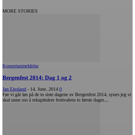
MORE STORIES
Konsertanmeldelse
Bergenfest 2014: Dag 1 og 2
Jan Eiesland
-
14. June, 2014
0
Før vi går løs på de to siste dagene av Bergenfest 2014, synes jeg vi
skal unne oss å rekapitulere festivalens to første dager....