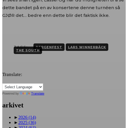
dette bandet på en av konsertene denne turnéen så
GJØR det… bedre enn dette blir det faktisk ikke.
TAGS:
BERGENFEST
LARS WINNERBÄCK
THE SOUTH
Translate:
Powered by
Translate
arkivet
►
2026
(14)
►
2025
(36)
►
2024
(63)