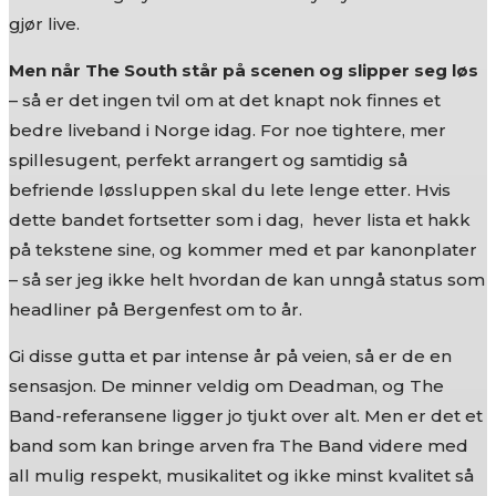
gjør live.
Men når The South står på scenen og slipper seg løs
– så er det ingen tvil om at det knapt nok finnes et
bedre liveband i Norge idag. For noe tightere, mer
spillesugent, perfekt arrangert og samtidig så
befriende løssluppen skal du lete lenge etter. Hvis
dette bandet fortsetter som i dag, hever lista et hakk
på tekstene sine, og kommer med et par kanonplater
– så ser jeg ikke helt hvordan de kan unngå status som
headliner på Bergenfest om to år.
Gi disse gutta et par intense år på veien, så er de en
sensasjon. De minner veldig om Deadman, og The
Band-referansene ligger jo tjukt over alt. Men er det et
band som kan bringe arven fra The Band videre med
all mulig respekt, musikalitet og ikke minst kvalitet så