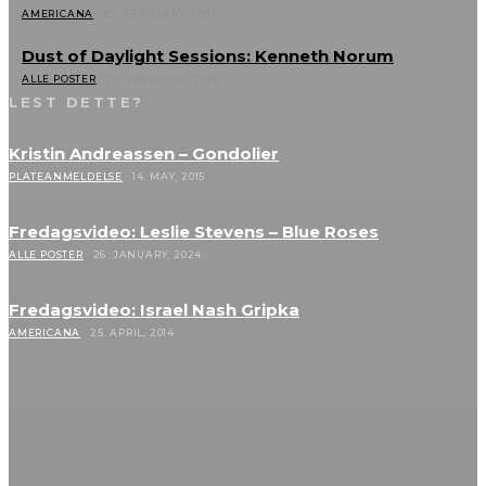
AMERICANA
27. FEBRUARY, 2026
Dust of Daylight Sessions: Kenneth Norum
ALLE POSTER
23. FEBRUARY, 2026
LEST DETTE?
Kristin Andreassen – Gondolier
PLATEANMELDELSE
14. MAY, 2015
Fredagsvideo: Leslie Stevens – Blue Roses
ALLE POSTER
26. JANUARY, 2024
Fredagsvideo: Israel Nash Gripka
AMERICANA
25. APRIL, 2014