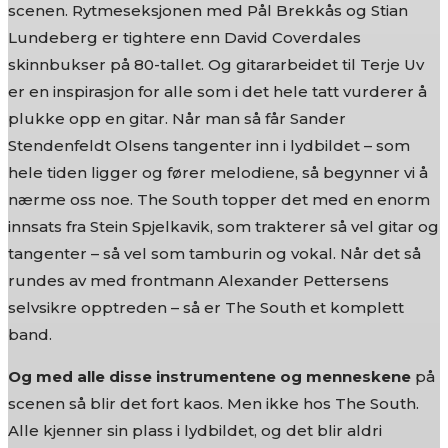
scenen. Rytmeseksjonen med Pål Brekkås og Stian
Lundeberg er tightere enn David Coverdales
skinnbukser på 80-tallet. Og gitararbeidet til Terje Uv
er en inspirasjon for alle som i det hele tatt vurderer å
plukke opp en gitar. Når man så får Sander
Stendenfeldt Olsens tangenter inn i lydbildet – som
hele tiden ligger og fører melodiene, så begynner vi å
nærme oss noe. The South topper det med en enorm
innsats fra Stein Spjelkavik, som trakterer så vel gitar og
tangenter – så vel som tamburin og vokal. Når det så
rundes av med frontmann Alexander Pettersens
selvsikre opptreden – så er The South et komplett
band.
Og med alle disse instrumentene og menneskene
på
scenen så blir det fort kaos. Men ikke hos The South.
Alle kjenner sin plass i lydbildet, og det blir aldri