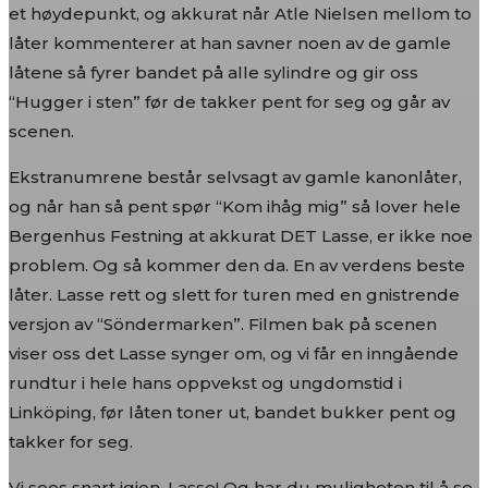
et høydepunkt, og akkurat når Atle Nielsen mellom to
låter kommenterer at han savner noen av de gamle
låtene så fyrer bandet på alle sylindre og gir oss
“Hugger i sten” før de takker pent for seg og går av
scenen.
Ekstranumrene består selvsagt av gamle kanonlåter,
og når han så pent spør “Kom ihåg mig” så lover hele
Bergenhus Festning at akkurat DET Lasse, er ikke noe
problem. Og så kommer den da. En av verdens beste
låter. Lasse rett og slett for turen med en gnistrende
versjon av “Söndermarken”. Filmen bak på scenen
viser oss det Lasse synger om, og vi får en inngående
rundtur i hele hans oppvekst og ungdomstid i
Linköping, før låten toner ut, bandet bukker pent og
takker for seg.
Vi sees snart igjen, Lasse! Og har du muligheten til å se