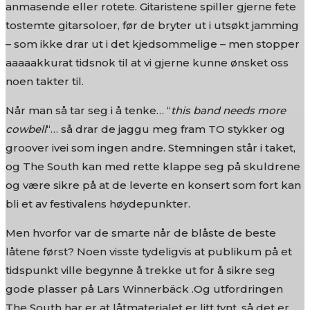
anmasende eller rotete. Gitaristene spiller gjerne fete
tostemte gitarsoloer, før de bryter ut i utsøkt jamming
– som ikke drar ut i det kjedsommelige – men stopper
aaaaakkurat tidsnok til at vi gjerne kunne ønsket oss
noen takter til.
Når man så tar seg i å tenke… “
this band needs more
cowbell
“… så drar de jaggu meg fram TO stykker og
groover ivei som ingen andre. Stemningen står i taket,
og The South kan med rette klappe seg på skuldrene
og være sikre på at de leverte en konsert som fort kan
bli et av festivalens høydepunkter.
Men hvorfor var de smarte når de blåste de beste
låtene først? Noen visste tydeligvis at publikum på et
tidspunkt ville begynne å trekke ut for å sikre seg
gode plasser på Lars Winnerbäck .Og utfordringen
The South har er at låtmaterialet er litt tynt, så det er