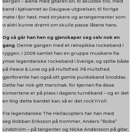
Bergen – alene med gitaren sin, til akustisk trio, med
band i kjølvannet av Daugava-utgivelsen, til forrige
møte i fjor høst, med strykere og arrangementer som
vi aldri kunne drømt om skulle passe låtene hans.
Og så går han hen og gjenskaper seg selv nok en
gang
. Denne gangen med et reinspikka rockeband i
ryggen. I 2009 samlet han en gruppe musikere fra
ymse legendariske rockeband i Sverige, og spilte både
på Peace & Love og på Hultsfred. På Hultsfred
gjenforente han også sitt gamle punkeband Snoddas.
Dette har nok gitt mersmak, for kjernen fra disse
konsertene er på plass i dagens turnéband – og er det
en ting dette bandet kan, så er det rock’n’roll.
Fra legendariske The Hellacopters har han med
seg Robban Eriksson på trommer, Anders ”Boba”
Lindström – på tangenter og Nicke Andersson på gitar.